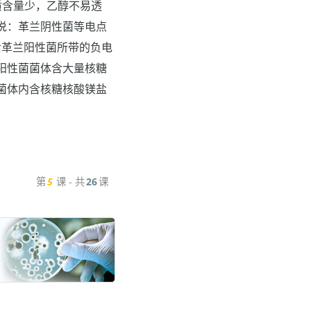
质含量少，乙醇不易透
说：革兰阴性菌等电点
离后革兰阳性菌所带的负电
阳性菌菌体含大量核糖
菌体内含核糖核酸镁盐
第
5
课 - 共
26
课