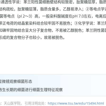
①通透性学说：革兰阳性菌细胞壁结构较致密，肽聚糖层厚，脂
结构疏松，肽聚糖层薄，脂质含量多，乙醇易渗入；②等电点学
性菌等电点（pI 2～3）高，一般染料酸碱度在pH 7.0左右，电
带正电荷的结晶紫染料结合较牢固不易脱色；③化学学说：革兰
和碘牢固地结合呈大分子复合物，不易被乙醇脱色；革兰阴性菌
形成的复合物分子也较小，故易被脱色。
显微镜观察细菌形态
数生长期的细菌进行细菌生理特征观察
：天山医学院， 引用注明出处：
https://www.tsu.tw/edu/15494.html