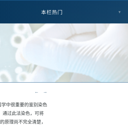
本栏热门
▼
←
→
，是细菌学中很重要的鉴别染色
。通过此法染色，可将
法的原理尚不完全清楚，