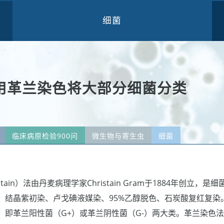
细菌
三
用革兰染色将大部分细菌分类
临床病原检验900问
微生物与寄生虫
细菌
tain）法由丹麦病理学家Christain Gram于1884年创立
：结晶紫初染、卢戈碘液媒染、95%乙醇脱色、石炭酸复红复染
，即革兰阳性菌（G+）或革兰阴性菌（G-）两大类。革兰染色