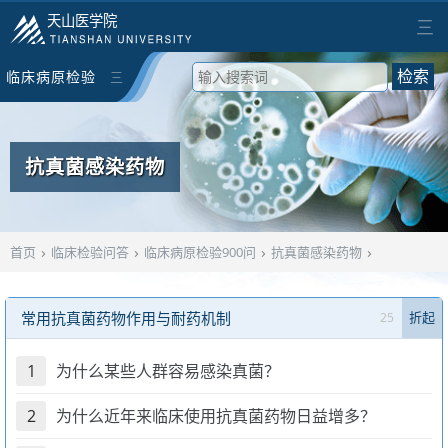
天山医学院
三
临床病原检验
三
检索
900问
抗真菌感染药物
›
›
›
›
首页
临床检验问答
临床病原检验900问
抗真菌感染药物
常用抗真菌药物作用与耐药机制
25
折起
1
为什么某些人群容易感染真菌？
2
为什么近年来临床使用抗真菌药物日益增多？