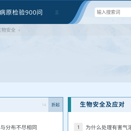
病原检验900问
三
生物安全
›
生物安全及应对
14
折起
类与分布不尽相同
为什么处理有害气
1