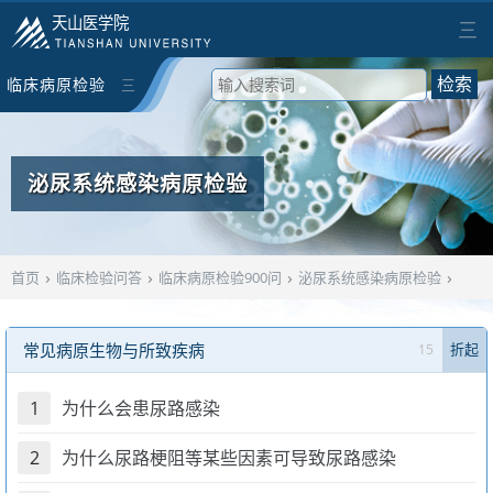
天山医学院
三
临床病原检验
三
检索
900问
泌尿系统感染病原检验
›
›
›
›
首页
临床检验问答
临床病原检验900问
泌尿系统感染病原检验
常见病原生物与所致疾病
15
折起
1
为什么会患尿路感染
2
为什么尿路梗阻等某些因素可导致尿路感染