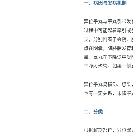
一、病因与发病机制
异位睾丸与睾丸引带发
过程中可能起着牵引或引
支，分别附着于会阴、
点在阴囊，随胚胎发育
囊。睾丸在下降途中受
于腹股沟管。如果一侧
异位睾丸易损伤、感染
也有一定关系，未降睾
二、分类
根据解剖部位，异位睾