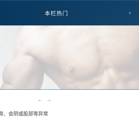
本栏热门
▼
←
→
至耻骨、会阴或股部等异常