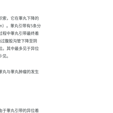
织索，它在睾丸下降的
um）。睾丸引带有5条分
过程中睾丸引带最终着
通过腹股沟管下降至阴
位。其中最多见于异位
少见。
睾丸与睾丸肿瘤的发生
由于睾丸引带的异位着