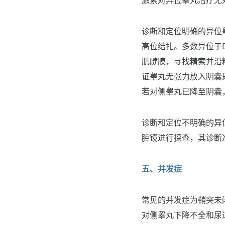
激素对异位睾丸治疗无
诊断和定位明确的异位
高位结扎。多数异位于D
肌腱膜，寻找精索并沿
证睾丸无张力放入阴囊
若对侧睾丸已降至阴囊
诊断和定位不明确的异
腔镜进行探查，其诊断
五、并发症
常见的并发症为鞘突未
对侧睾丸下降不全和尿