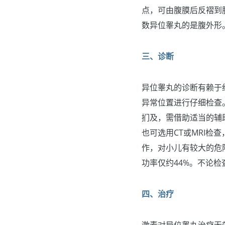
点，可由腹膜后反褶到
数异位睾丸的是腹外形
三、诊断
异位睾丸的诊断有赖于
异常位置进行仔细检查
扪及，需借助适当的辅
也可选用CT或MRI
作，对小儿有较大的危
功率仅约44%。不论
四、治疗