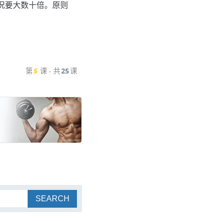
况要大数十倍。原则
第
5
课 - 共
25
课
SEARCH