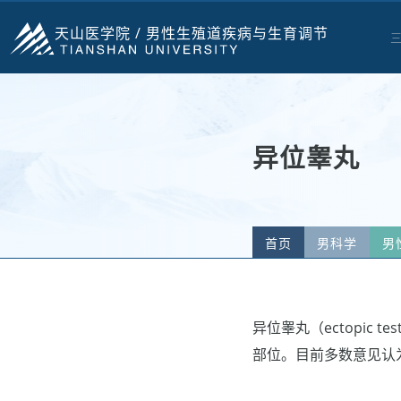
天山医学院 /
男性生殖道疾病与生育调节
异位睾丸
首页
男科学
男
异位睾丸（ectopic
部位。目前多数意见认