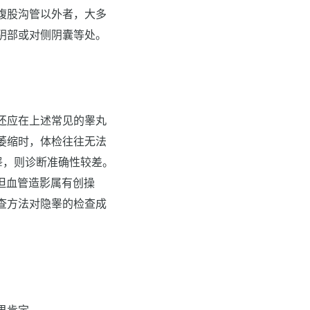
腹股沟管以外者，大多
阴部或对侧阴囊等处。
还应在上述常见的睾丸
萎缩时，体检往往无法
睾，则诊断准确性较差。
但血管造影属有创操
查方法对隐睾的检查成