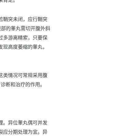
果肯定。
若鞘突未闭，应行鞘突
茎根部的睾丸需切开腹外斜
过多游离精索，只要保
发现高度萎缩的睾丸，
这类情况可常规采用腹
有诊断和治疗的作用。
理。异位睾丸偶可并发
裂应分期处理为宜。异