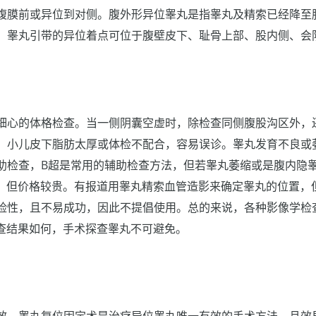
腹膜前或异位到对侧。腹外形异位睾丸是指睾丸及精索已经降至
。睾丸引带的异位着点可位于腹壁皮下、耻骨上部、股内侧、会
细心的体格检查。当一侧阴囊空虚时，除检查同侧腹股沟区外，
。小儿皮下脂肪太厚或体检不配合，容易误诊。睾丸发育不良或
助检查，B超是常用的辅助检查方法，但若睾丸萎缩或是腹内隐
检查，但价格较贵。有报道用睾丸精索血管造影来确定睾丸的位置，
险性，且不易成功，因此不提倡使用。总的来说，各种影像学检
检查结果如何，手术探查睾丸不可避免。