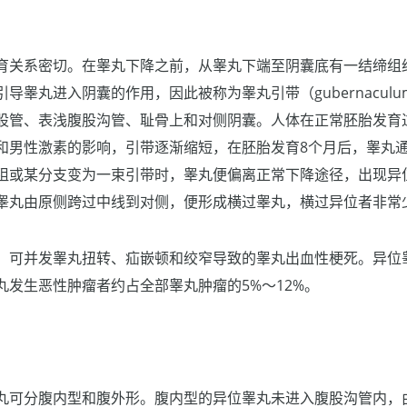
育关系密切。在睾丸下降之前，从睾丸下端至阴囊底有一结缔组
导睾丸进入阴囊的作用，因此被称为睾丸引带（gubernacul
股管、表浅腹股沟管、耻骨上和对侧阴囊。人体在正常胚胎发育
和男性激素的影响，引带逐渐缩短，在胚胎发育8个月后，睾丸
阻或某分支变为一束引带时，睾丸便偏离正常下降途径，出现异
睾丸由原侧跨过中线到对侧，便形成横过睾丸，横过异位者非常
，可并发睾丸扭转、疝嵌顿和绞窄导致的睾丸出血性梗死。异位
丸发生恶性肿瘤者约占全部睾丸肿瘤的5%～12%。
丸可分腹内型和腹外形。腹内型的异位睾丸未进入腹股沟管内，