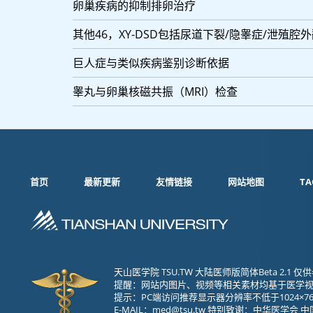
卵巢疾病的抑制排卵治疗
其他46，XY-DSD包括尿道下裂/隐睾症/泄殖腔
巨人症与类似疾病鉴别诊断依据
睾丸与卵巢核磁共振（MRI）检查
首页
最新更新
友情链接
网站地图
TA
天山医学院 TSU.TW 大陆医师版简体Beta 2.
提醒：网站内图片、视频等相关素材均基于医学
提示：PC端访问推荐显示器分辨率不低于1024×76
E-MAIL：
med@tsu.tw
特别致谢：中华医学会 中