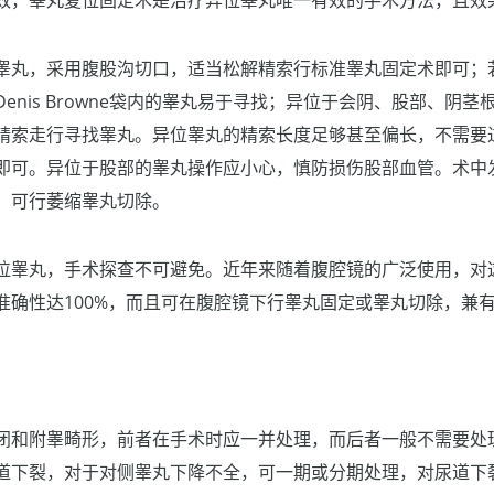
效，睾丸复位固定术是治疗异位睾丸唯一有效的手术方法，且效
睾丸，采用腹股沟切口，适当松解精索行标准睾丸固定术即可；
enis Browne袋内的睾丸易于寻找；异位于会阴、股部、阴
精索走行寻找睾丸。异位睾丸的精索长度足够甚至偏长，不需要
即可。异位于股部的睾丸操作应小心，慎防损伤股部血管。术中
，可行萎缩睾丸切除。
位睾丸，手术探查不可避免。近年来随着腹腔镜的广泛使用，对
准确性达100%，而且可在腹腔镜下行睾丸固定或睾丸切除，兼
闭和附睾畸形，前者在手术时应一并处理，而后者一般不需要处
道下裂，对于对侧睾丸下降不全，可一期或分期处理，对尿道下