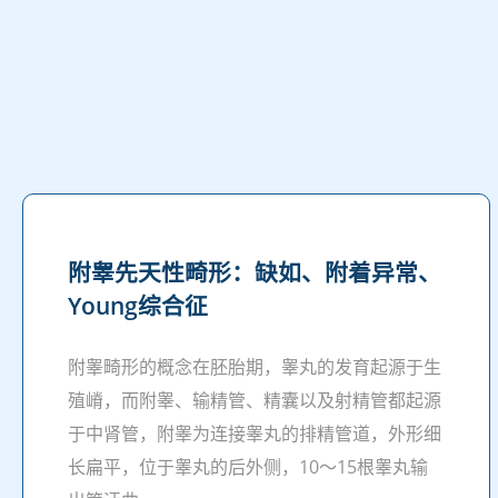
附睾先天性畸形：缺如、附着异常、
Young综合征
附睾畸形的概念在胚胎期，睾丸的发育起源于生
殖嵴，而附睾、输精管、精囊以及射精管都起源
于中肾管，附睾为连接睾丸的排精管道，外形细
长扁平，位于睾丸的后外侧，10～15根睾丸输