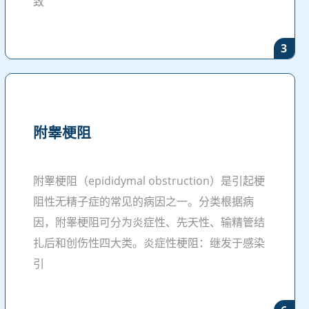
致
3
附睾梗阻
附睾梗阻（epididymal obstruction）是引起梗
阻性无精子症的常见的病因之一。分类根据病
因，附睾梗阻可分为炎症性、先天性、输精管结
扎后和创伤性四大类。炎症性梗阻：继发于感染
引