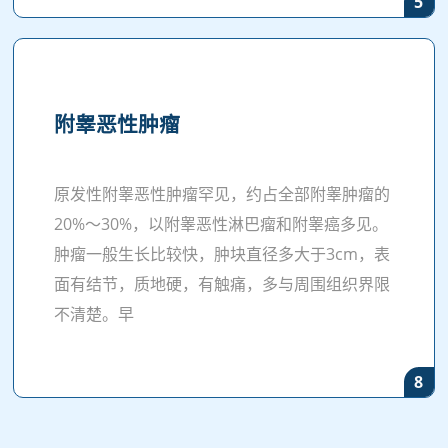
5
附睾恶性肿瘤
原发性附睾恶性肿瘤罕见，约占全部附睾肿瘤的
20%～30%，以附睾恶性淋巴瘤和附睾癌多见。
肿瘤一般生长比较快，肿块直径多大于3cm，表
面有结节，质地硬，有触痛，多与周围组织界限
不清楚。早
8