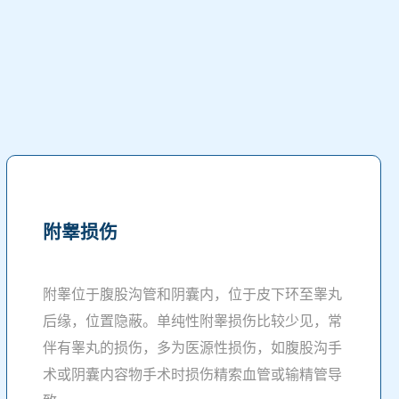
附睾损伤
附睾位于腹股沟管和阴囊内，位于皮下环至睾丸
后缘，位置隐蔽。单纯性附睾损伤比较少见，常
伴有睾丸的损伤，多为医源性损伤，如腹股沟手
术或阴囊内容物手术时损伤精索血管或输精管导