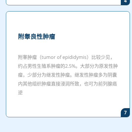
4
附睾良性肿瘤
附睾肿瘤（tumor of epididymis）比较少见，
约占男性生殖系肿瘤的2.5%。大部分为原发性肿
瘤，少部分为继发性肿瘤。继发性肿瘤多为阴囊
内其他组织肿瘤直接浸润所致，也可为前列腺癌
逆
7