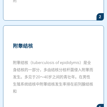
附
2
附睾结核
附睾结核（tuberculosis of epididymis）是全
身结核的一部分，多由结核分枝杆菌侵入附睾而
发生。多见于20～40岁之间的青壮年。在男性
生殖系统结核中附睾结核发生率排在前列腺结核
和