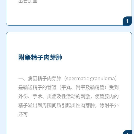
出管迂曲
1
附睾精子肉芽肿
一、病因精子肉芽肿（spermatic granuloma）
是输送精子的管道（睾丸、附睾及输精管）受到
外伤、手术、炎症及性活动的刺激，使管腔内的
精子溢出到周围间质引起炎性肉芽肿，除附睾外
还可