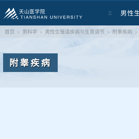
天山医学院
男性
三
首页
›
男科学
›
男性生殖道疾病与生育调节
›
附睾疾病
›
附睾疾病