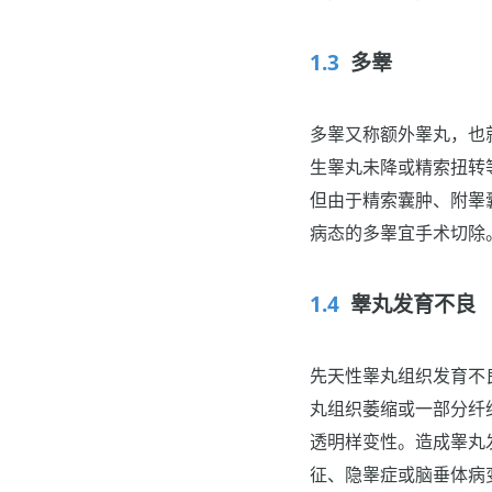
多睾
多睾又称额外睾丸，也
生睾丸未降或精索扭转
但由于精索囊肿、附睾
病态的多睾宜手术切除
睾丸发育不良
先天性睾丸组织发育不
丸组织萎缩或一部分纤
透明样变性。造成睾丸发
征、隐睾症或脑垂体病