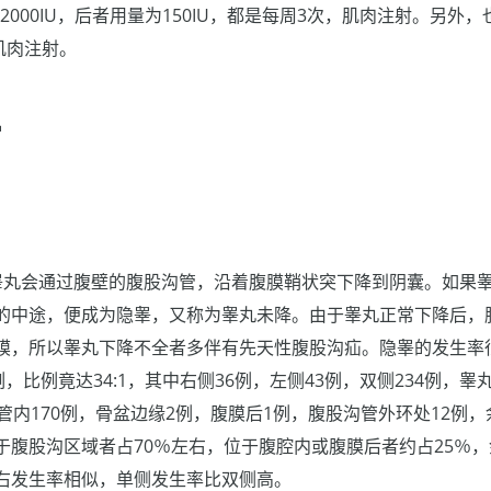
2000IU，后者用量为150IU，都是每周3次，肌肉注射。另外
，肌肉注射。
常
睾丸会通过腹壁的腹股沟管，沿着腹膜鞘状突下降到阴囊。如果
的中途，便成为隐睾，又称为睾丸未降。由于睾丸正常下降后，
膜，所以睾丸下降不全者多伴有先天性腹股沟疝。隐睾的发生率很高
，比例竟达34:1，其中右侧36例，左侧43例，双侧234例，睾
管内170例，骨盆边缘2例，腹膜后1例，腹股沟管外环处12例
于腹股沟区域者占70％左右，位于腹腔内或腹膜后者约占25％
右发生率相似，单侧发生率比双侧高。