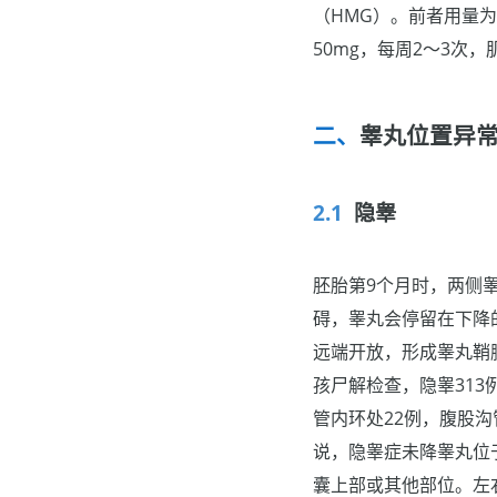
（HMG）。前者用量为
50mg，每周2～3次
睾丸位置异
隐睾
胚胎第9个月时，两侧
碍，睾丸会停留在下降
远端开放，形成睾丸鞘
孩尸解检查，隐睾313例
管内环处22例，腹股沟
说，隐睾症未降睾丸位
囊上部或其他部位。左