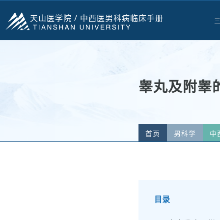
天山医学院 /
中西医男科病临床手册
睾丸及附睾
首页
男科学
中
目录