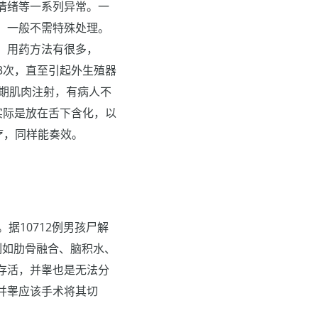
情绪等一系列异常。一
，一般不需特殊处理。
。用药方法有很多，
周3次，直至引起外生殖器
长期肌肉注射，有病人不
实际是放在舌下含化，以
疗，同样能奏效。
据10712例男孩尸解
例如肋骨融合、脑积水、
存活，并睾也是无法分
并睾应该手术将其切