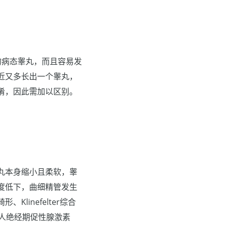
的病态睾丸，而且容易发
近又多长出一个睾丸，
淆，因此需加以区别。
丸本身缩小且柔软，睾
度低下，曲细精管发生
inefelter综合
人绝经期促性腺激素