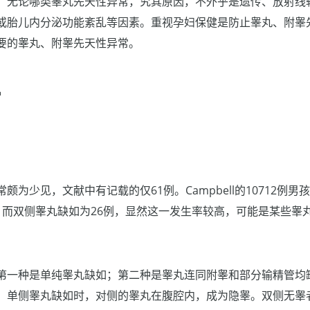
。无论哪类睾丸先天性异常，究其原因，不外乎是遗传、放射线
或胎儿内分泌功能紊乱等因素。重视孕妇保健是防止睾丸、附睾
要的睾丸、附睾先天性异常。
常
颇为少见，文献中有记载的仅61例。Campbell的10712例
，而双侧睾丸缺如为26例，显然这一发生率较高，可能是某些睾
第一种是单纯睾丸缺如；第二种是睾丸连同附睾和部分输精管均
。单侧睾丸缺如时，对侧的睾丸在腹腔内，成为隐睾。双侧无睾