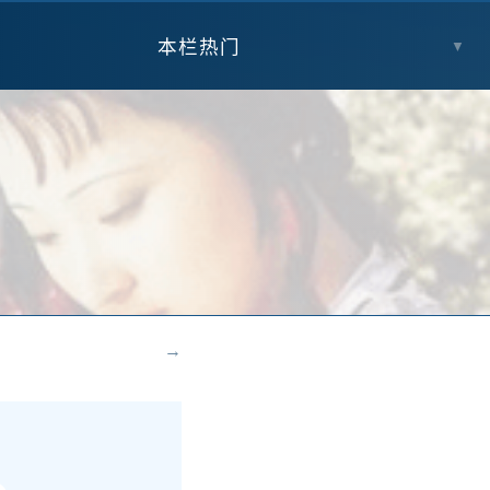
本栏热门
▼
→