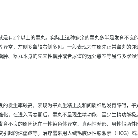
就是有2个以上的睾丸。实际上这种多余的睾丸多半是发育不良
等异常，左侧多睾较右侧多见。一般表现为在原先正常睾丸的邻
囊肿、睾丸本身的先天性囊肿或者尿道的远处憩室等易与多睾混
。
良的发生率较高，表现为睾丸生精上皮和间质细胞发育障碍，睾
维化，在进入青春期后，睾丸不呈现生精功能，至少生精功能极
育不良的原因还在于性染色体异常、真两性畸形、男性假两性畸形、Kl
变引起的侏儒症等。治疗需采用人绒毛膜促性腺激素（HCG）或