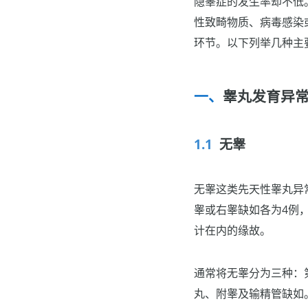
隐睾症的发生率却不低
性致畸物质、病毒感染
环节。以下列举几种主
睾丸发育异
无睾
无睾这类先天性睾丸异常
睾或右睾缺如各为4例
计在内的缘故。
通常将无睾分为三种：
丸、附睾及输精管缺如