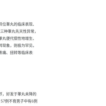
异位睾丸的临床表现、
外三种睾丸先天性异常，
睾丸便代偿性地增生、
转现象，则极为罕见，
疼痛、扭转等临床表
节，好发于睾丸未降的
157例不育男子中有6例