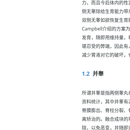
力，而且今后体内的性
侧无睾除给生育能力带
双侧无睾如欲恢复生育
Campbell介绍的
发育，随即用维持量，
堪忍受的弊端，因此有
减少胃液对它的破坏，
并睾
所谓并睾是指两侧睾丸在
资料统计，其中并睾有
脊膜膨出、脊柱分裂、
离矫治的。融合成块的
除，以免恶变，并随即