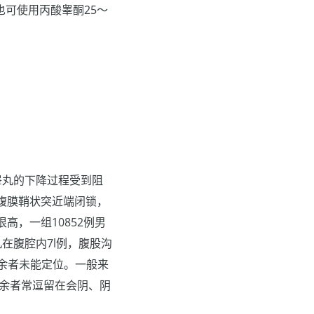
，也可使用丙酸睾酮25～
睾丸的下降过程受到阻
腹膜鞘状突近端闭锁，
，一组10852例男
丸在腹腔内7l例，腹股沟
，余者未能定位。一般来
，余者常逗留在会阴、阴