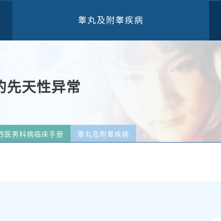
睾丸及附睾疾病
三
的先天性异常
西医男科病临床手册
睾丸及附睾疾病