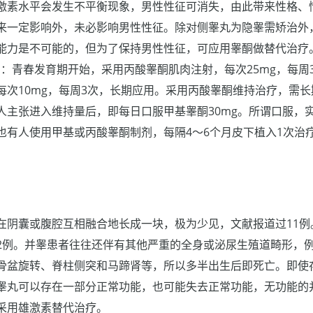
激素水平会发生不平衡现象，男性性征可消失，由此带来性格、
来一定影响外，未必影响男性性征。除对侧睾丸为隐睾需矫治外
能力是不可能的，但为了保持男性性征，可应用睾酮做替代治疗
方案为：青春发育期开始，采用丙酸睾酮肌肉注射，每次25mg，每
每次10mg，每周3次，长期应用。采用丙酸睾酮维持治疗，需
人主张进入维持量后，即每日口服甲基睾酮30mg。所谓口服，
也有人使用甲基或丙酸睾酮制剂，每隔4～6个月皮下植入1次治
阴囊或腹腔互相融合地长成一块，极为少见，文献报道过11例。
2例。并睾患者往往还伴有其他严重的全身或泌尿生殖道畸形，
骨盆旋转、脊柱侧突和马蹄肾等，所以多半出生后即死亡。即使
睾丸可以存在一部分正常功能，也可能失去正常功能，无功能的
采用雄激素替代治疗。