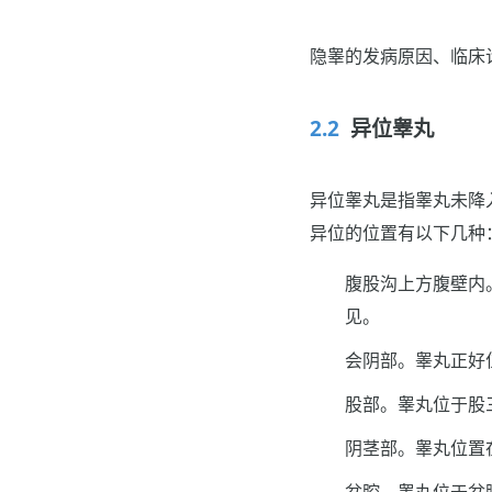
隐睾的发病原因、临床
异位睾丸
异位睾丸是指睾丸未降
异位的位置有以下几种
腹股沟上方腹壁内
见。
会阴部。睾丸正好
股部。睾丸位于股
阴茎部。睾丸位置
盆腔。睾丸位于盆