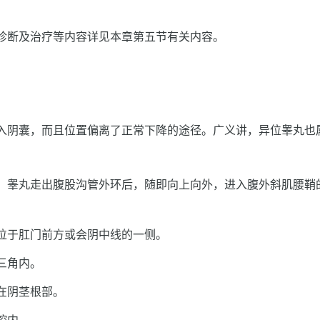
诊断及治疗等内容详见本章第五节有关内容。
入阴囊，而且位置偏离了正常下降的途径。广义讲，异位睾丸也
：
。睾丸走出腹股沟管外环后，随即向上向外，进入腹外斜肌腰鞘
位于肛门前方或会阴中线的一侧。
三角内。
在阴茎根部。
腔内。