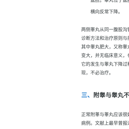
横向反常下降。
两侧睾丸从同一腹股沟
诊断方法和治疗原则与前
其中睾丸肥大，又称睾
变大，并无临床意义，
它的发生与睾丸下降过
现，不必治疗。
附睾与睾丸
正常附睾与睾丸应该很
病例。文献上最早曾报道过