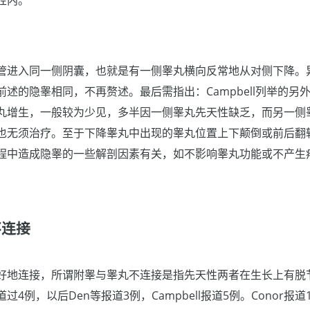
管进入同一侧阴囊，也就是有一侧睾丸横向反常地从对侧下降。
述的隐睾相同，不再赘述。最后需指出：Campbell列举的另
丸增生，一般较为少见，多半因一侧睾丸先天性缺乏，而另一侧
也无须治疗。至于下降睾丸中出现的睾丸位置上下颠倒或前后翻
程中造成隐睾的一些解剖因素有关，如不影响睾丸功能或不产生
不连接
好地连接，所谓附睾与睾丸不连接是指先天性两者在生长上有脱
4例，以后Den等报道3例，Campbell报道5例。Conor报道