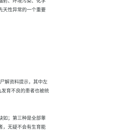
辐射、环境污染、化学
先天性异常的一个重要
男孩尸解资料提示，其中左
丸发育不良的患者也被统
缺如；第三种是全部睾
者，无疑不会有生育能