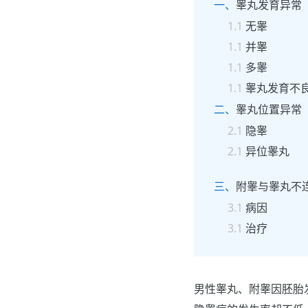
睾丸发育异常
无睾
并睾
多睾
睾丸发育不
睾丸位置异常
隐睾
异位睾丸
附睾与睾丸不
病因
治疗
男性睾丸、附睾因胚胎