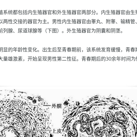
殖系统都包括内生殖器官和外生殖器官两部分。内生殖器官由生
以两性交接的器官为主。男性内生殖器官由睾丸、附睾、输精管
前列腺、尿道球腺等（下图）。外生殖器官为阴囊和阴茎。
明显的年龄性变化。出生后至青春期前，该系统发育缓慢，青春
大量雄激素，开始呈现男性第二性征。青春期后的30余年时间为性