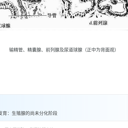
输精管、精囊腺、前列腺及尿道球腺（正中为背面观）
发育：生殖腺的尚未分化阶段