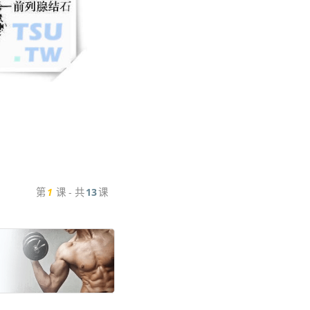
第
1
课 - 共
13
课