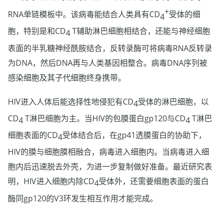
+
RNA单链模板中。该病毒能结合人类具有CD
受体的细
4
胞，特别是和CD
T辅助淋巴细胞相结合，还能与神经细胞
4
表面的半乳糖神经酰胺结合，反转录酶可将病毒RNA反转录
为DNA，然后DNA再与人类基因相整合。病毒DNA序列被
感染细胞及其子代细胞终身携带。
HIV进入人体后能选择性地侵犯有CD
受体的淋巴细胞，以
4
CD
T淋巴细胞为主。当HIV的包膜蛋白gp120与CD
T淋巴
4
4
细胞表面的CD
受体结合后，在gp41透膜蛋白的协助下，
4
HIV的膜与细胞膜相融合，病毒进入细胞内。当病毒进入细
胞内后迅速脱去外壳，为进一步复制做好准备。最近研究表
明，HIV进入细胞内除CD
受体外，还需要细胞表面的蛋白
4
酶同gp120的V3环发生相互作用才能完成。