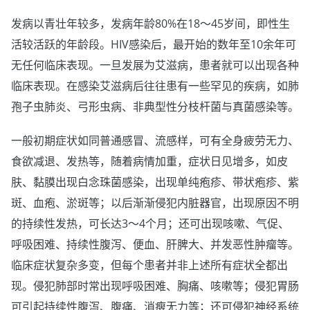
发病以青壮年较多，发病年龄80%在18～45岁间，即性生
活较活跃的年龄段。HIV感染后，最开始的数年至10余年可
无任何临床表现。一旦发展为艾滋病，患者就可以出现各种
临床表现。在感染艾滋病后往往患有一些罕见的疾病，如肺
孢子虫肺炎、弓形虫病、非典型性分枝杆菌与真菌感染等。
一般初期症状如同普通感冒、流感样，可有全身疲劳无力、
食欲减退、发热等，随着病情加重，症状日见增多，如皮
肤、黏膜出现白念珠菌感染，出现单纯疱疹、带状疱疹、紫
斑、血疱、淤斑等；以后渐渐侵犯内脏器官，出现原因不明
的持续性发热，可长达3～4个月；还可出现咳嗽、气促、
呼吸困难、持续性腹泻、便血、肝脾大、并发恶性肿瘤等。
临床症状复杂多变，但每个患者并非上述所有症状全都出
现。侵犯肺部时常出现呼吸困难、胸痛、咳嗽等；侵犯胃肠
可引起持续性腹泻、腹痛、消瘦无力等；还可侵犯神经系统