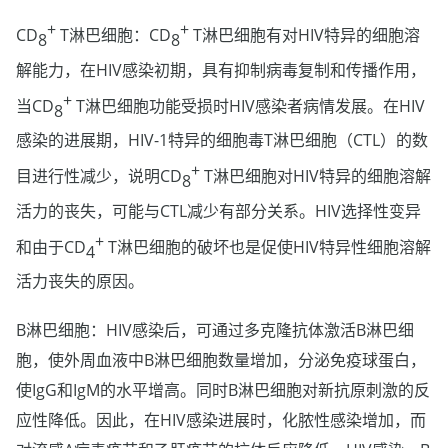
+
+
CD
T淋巴细胞：CD
T淋巴细胞有对HIV特异的细胞溶
8
8
解能力，在HIV感染初期，具有抑制病毒复制和传播作用，
+
当CD
T淋巴细胞功能受损时HIV感染者病情发展。在HIV
8
感染的进展期，HIV-1特异的细胞毒T淋巴细胞（CTL）的数
+
目进行性减少，说明CD
T淋巴细胞对HIV特异的细胞溶解
8
活力的丧失，可能与CTL减少有部分关系。HIV选择性变异
+
和由于CD
T淋巴细胞的破坏也是促使HIV特异性细胞溶解
4
活力丧失的原因。
B淋巴细胞：HIV感染后，可通过多克隆抗体激活B淋巴细
胞，使外周血液中B淋巴细胞数量增加，分泌免疫球蛋白，
使IgG和IgM的水平增高。同时B淋巴细胞对新抗原刺激的反
应性降低。因此，在HIV感染进展时，化脓性感染增加，而