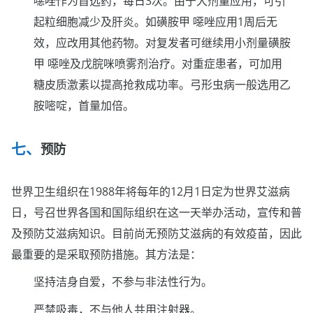
噁唑作为首选药，每日3次。由于大剂量应用，可引
起粒细胞减少及肝炎。如磺胺甲 噁唑应用1周后无
效，应改用其他药物。对复发者可继续用小剂量磺胺
甲 噁唑及戊脘咪喷雾剂治疗。对重症患者，可加用
糖皮质激素以提高抢救成功率。弓形虫病一般选用乙
胺嘧啶，首量加倍。
预防
世界卫生组织在1988年将每年的12月1日定为世界艾滋病
日，号召世界各国和国际组织在这一天举办活动，宣传和普
及预防艾滋病知识。目前尚无预防艾滋病的有效疫苗，因此
最重要的是采取预防措施。其方法是：
坚持洁身自爱，不参与非法性行为。
严禁吸毒，不与他人共用注射器。