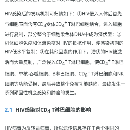
HIV感染后的发病机制可归纳如下：①HIV侵入人体后首先
+
与细胞表面含有CD
受体CD
T淋巴细胞结合，进入细胞
4
4
进行复制，部分整合于细胞染色体DNA中成为潜伏型：②
机体细胞免疫和体液免疫对HIV的抵抗作用，使感染初期的
HIV低水平复制：③在其他因素的作用下，潜伏的HIV被激
+
+
活而大量复制，广泛侵入CD
T淋巴细胞，使CD
T淋巴
4
4
+
细胞、单核-吞噬细胞、B淋巴细胞、CD
T淋巴细胞和NK
8
细胞等功能受损，最后导致整个免疫功能缺陷，最终发生一
系列顽固性机会感染和肿瘤的发生。
HIV感染对CD
T淋巴细胞的影响
4
HIV病毒为反转录病毒，所以遗传信息存在于两个相同的