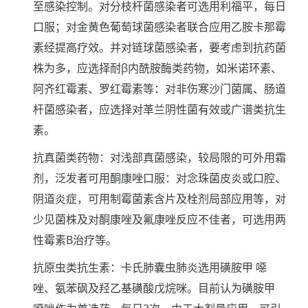
至感染控制。对分枝杆菌感染者可选用利福平，每日
口服；对金黄色葡萄球菌感染者联合应用乙胺卡那霉
素经提高疗效。并对链球菌感染者，要考虑到抗药菌
株为多，应选择耐β内酰胺酶类药物，如米诺环素、
阿齐红霉素、罗红霉素等：对非伤寒沙门菌属、肠道
杆菌感染者，应选择对革兰阴性菌有效或广谱类抗生
素。
抗真菌类药物：对浅部真菌感染，较局限的可外用霜
剂，泛发者可用酮康唑口服：对念珠菌皮炎或口腔、
阴道炎症，可用制霉菌素含片及栓剂局部应用等，对
少见菌株及对酮康唑及氟康唑反应不佳者，可选用两
性霉素B治疗等。
抗原虫类抗生素：卡氏肺囊虫肺炎选用磺胺甲 噁
唑、氨苯砜及羟乙基磺酸戊烷咪。目前认为磺胺甲