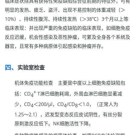
临床症状除具有获得性免疫缺陷综合征前期的特征外，可有
明显的发热、疲乏、盗汗、出现不易控制的体重减轻（＞
10%）、持续性腹泻、持续性发热（＞38℃）3个月以上等
临床表现：并出现严重的免疫缺陷的临床表现，如细胞免疫
反应迟缓，机会性感染及恶性肿瘤，可累及全身各个系统及
器官，且常有多种病原体引起感染和肿瘤并存。
实验室检查
机体免疫功能检查 主要是中度以上细胞免疫缺陷包
+
括：CD
T淋巴细胞耗竭，外周血淋巴细胞显著减
4
少，CD
＜200/μl，CD
/CD
＜1.0，（正常人为
4
4
8
1.25～2.1），迟发型变态反应皮试阴性，有丝分裂
原刺激反应低下。NK细胞活性下降。