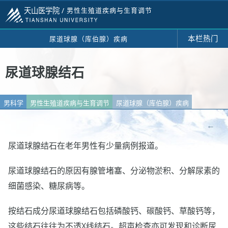
天山医学院 /
男性生殖道疾病与生育调节
本栏热门
尿道球腺（库伯腺）疾病
尿道球腺结石
男科学
男性生殖道疾病与生育调节
尿道球腺（库伯腺）疾病
←
尿道球腺结石在老年男性有少量病例报道。
尿道球腺结石的原因有腺管堵塞、分泌物淤积、分解尿素的
细菌感染、糖尿病等。
按结石成分尿道球腺结石包括磷酸钙、碳酸钙、草酸钙等，
这些结石往往为不透X线结石。超声检查亦可发现和诊断尿