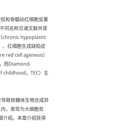
减低和骨髓幼红细胞显著
各种不同名称见诸文献并逐
ic hypoplastic
enia）、红细胞生成缺陷症
ed cell agenesis）
而Diamond-
 childhood，TEC）主
突变导致核糖体生物合成异
以内，表现为大细胞贫
细介绍。本章介绍获得