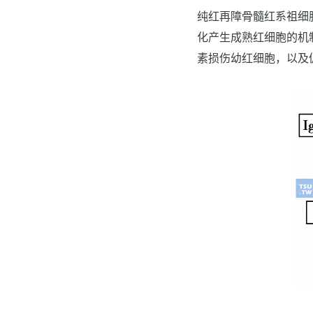
纯红再障骨髓红系祖细
化产生成熟红细胞的机
素损伤幼红细胞，以及