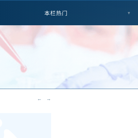
本栏热门
▼
←
→