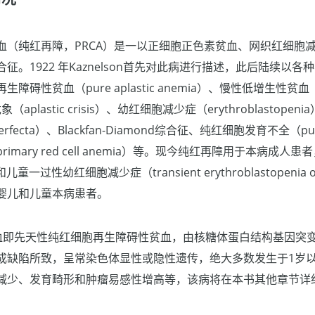
血（纯红再障，PRCA）是一以正细胞正色素贫血、网织红细胞
征。1922 年Kaznelson首先对此病进行描述，此后陆续以
性贫血（pure aplastic anemia）、慢性低增生性贫血（chron
（aplastic crisis）、幼红细胞减少症（erythroblastop
mperfecta）、Blackfan-Diamond综合征、纯红细胞发育不全（pure r
mary red cell anemia）等。现今纯红再障用于本病成人患者，
儿童一过性幼红细胞减少症（transient erythroblastopenia of
婴儿和儿童本病患者。
ckfan贫血即先天性纯红细胞再生障碍性贫血，由核糖体蛋白结构基因
成缺陷所致，呈常染色体显性或隐性遗传，绝大多数发生于1岁
减少、发育畸形和肿瘤易感性增高等，该病将在本书其他章节详