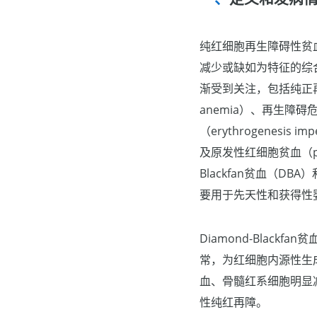
纯红细胞再生障碍性贫
减少或缺如为特征的综合
渐受到关注，包括纯正再生障碍
anemia）、再生障碍危象
（erythrogenesis i
及原发性红细胞贫血（pri
Blackfan贫血（DBA）和
要用于先天性和获得性
Diamond-Bla
常，为红细胞内源性生
血、骨髓红系细胞明显
性纯红再障。