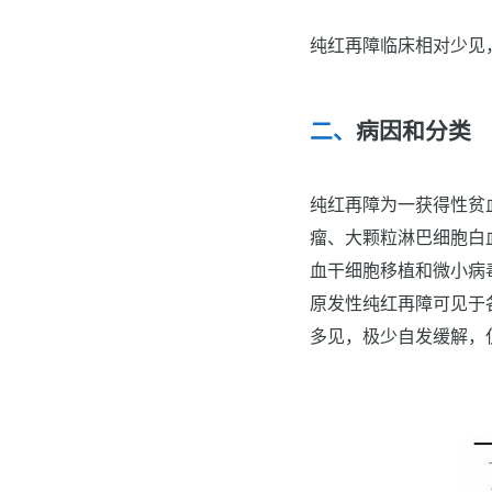
纯红再障临床相对少见
病因和分类
纯红再障为一获得性贫
瘤、大颗粒淋巴细胞白
血干细胞移植和微小病毒
原发性纯红再障可见于
多见，极少自发缓解，