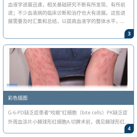
血液学进展迅速，相关基础研究不断有所发现、有所前
进；不少血液病的临床诊断和治疗也大有进展。这些进
展需要及时汇集和总结，以提高血液学的整体水平，并
促进血液学的进一步发展。
3
彩色插图
G-6-PD缺乏症患者“咬痕”红细胞（bite cells）PK缺乏症
外周血涂片小棘球形红细胞A.切脾术前，偶见棘球形红
4
细胞，红细胞中空区缩小；B、C.切脾术后，小棘球形红