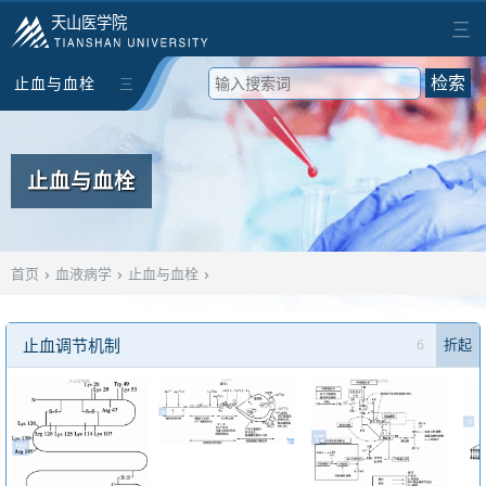
天山医学院
三
止血与血栓
三
检索
止血与血栓
›
›
›
首页
血液病学
止血与血栓
止血调节机制
6
折起