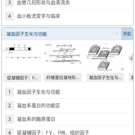
3
血管几何形状与血液流态
4
血小板流变学与临床
凝血因子生化与功能
6
折起
纤维蛋白凝块形成中的
凝血因子生化与功能
凝
促凝辅因子：FⅤ、FⅧ、
1
凝血因子生化与功能
2
凝血系蛋白的功能区
3
凝血系的酶原蛋白
4
促凝辅因子：FⅤ、FⅧ、组织因子