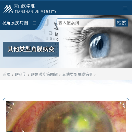
天山医学院
三
眼角膜疾病图
三
检索
解
其他类型角膜病变
›
›
›
›
首页
眼科学
眼角膜疾病图解
其他类型角膜病变