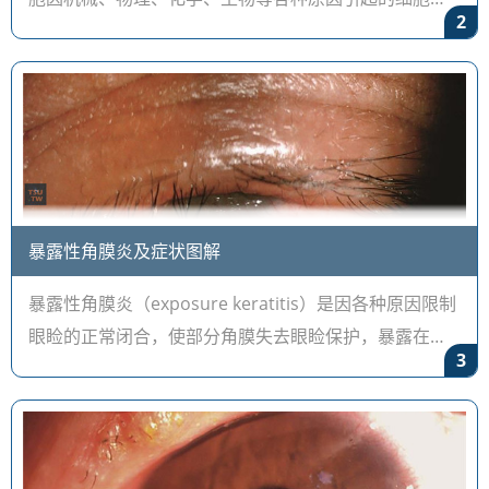
2
量急剧下降或细胞的功能异常，使角膜内皮细胞功能失
代偿，不能维持角膜正常
暴露性角膜炎及症状图解
暴露性角膜炎（exposure keratitis）是因各种原因限制
眼睑的正常闭合，使部分角膜失去眼睑保护，暴露在空
3
气中造成角膜的损害。主要病因有眼睑缺损、眼睑外翻
畸形、眼轮匝肌麻痹导致