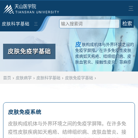
天山医学院
三
皮肤科学基础
三
检索
皮
肤构成机体与外界环境之间的
皮肤免疫学基础
免疫学屏障。在许多免疫性皮肤
疾病如天疱疮、结缔组织病、皮
肤血管炎、接触性皮炎、荨麻疹
及药疹等，皮肤成为免疫反应的
靶组织。
›
›
›
›
首页
皮肤病学
皮肤科学基础
皮肤免疫学基础
皮肤免疫系统
皮肤构成机体与外界环境之间的免疫学屏障。在许多免
疫性皮肤疾病如天疱疮、结缔组织病、皮肤血管炎、接