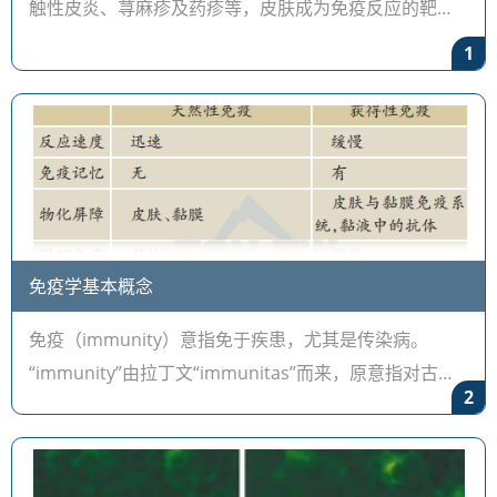
触性皮炎、荨麻疹及药疹等，皮肤成为免疫反应的靶组
织。最具代表性的例
1
免疫学基本概念
免疫（immunity）意指免于疾患，尤其是传染病。
“immunity”由拉丁文“immunitas”而来，原意指对古罗
2
马元老院议员免除公民义务与法律起诉。免疫可分为非
特异