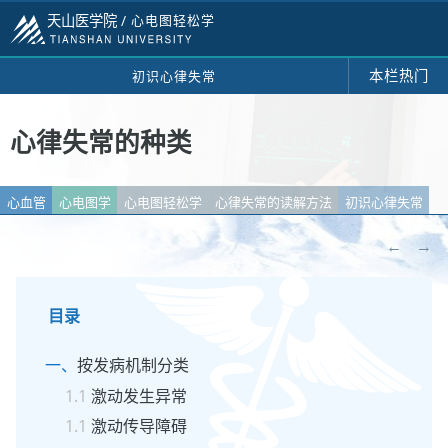
天山医学院 /
心电图轻松学
本栏热门
初识心律失常
心律失常的种类
心血管
心电图学
心电图轻松学
心律失常的读解方法
初识心律失常
←
→
目录
按发病机制分类
激动发生异常
激动传导障碍