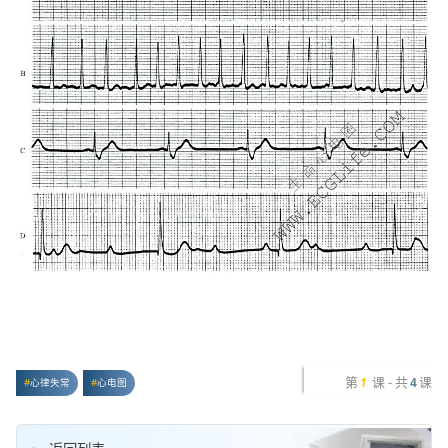
第
课 - 共
课
1
4
心律失常
心电图