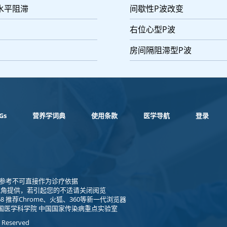
水平阻滞
间歇性P波改变
右位心型P波
房间隔阻滞型P波
Gs
营养学词典
使用条款
医学导航
登录
1 仅供参考不可直接作为诊疗依据
视角提供，若引起您的不适请关闭阅览
8 推荐Chrome、火狐、360等新一代浏览器
国医学科学院 中国国家传染病重点实验室
s Reserved