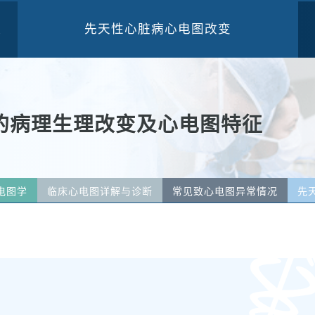
先天性心脏病心电图改变
三
的病理生理改变及心电图特征
电图学
临床心电图详解与诊断
常见致心电图异常情况
先