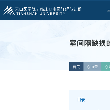
天山医学院 /
临床心电图详解与诊断
室间隔缺损
首页
心血管
心
目录