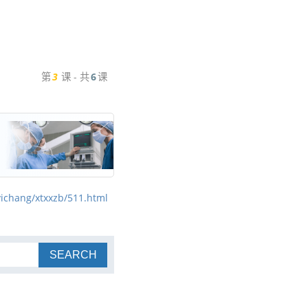
第
3
课 - 共
6
课
yichang/xtxxzb/511.html
SEARCH