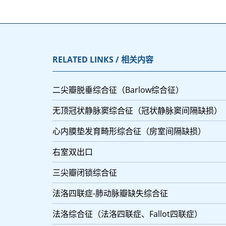
RELATED LINKS / 相关内容
二尖瓣脱垂综合征（Barlow综合征）
无顶冠状静脉窦综合征（冠状静脉窦间隔缺损）
心内膜垫发育畸形综合征（房室间隔缺损）
右室双出口
三尖瓣闭锁综合征
法洛四联症-肺动脉瓣缺失综合征
法洛综合征（法洛四联症、Fallot四联症）