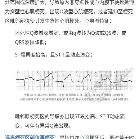
灶范围或深度扩大，导致原为非穿壁性或心内膜下梗死延伸
为穿壁性心肌梗死，出现Q波型心肌梗死，或者延伸至梗死
区毗邻部位使其发生急性心肌梗死。心电图特征：
坏死性Q波增深增宽，或由q波转为Q波或QS波，或
QRS波幅降低；
ST段再度抬高，且ST-T呈动态演变；
毗邻原梗死区的导联亦出现ST段抬高、ST-T动态演
变，可伴有异常Q波出现。
远离梗死区部位再梗死
：是指首次心肌梗死后，再过若干时