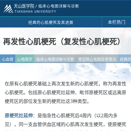
天山医学院 /
临床心电图详解与诊断
本栏热门
经典的心肌梗死及其进展
再发性心肌梗死（复发性心肌梗死）
心血管
心电图学
临床心电图详解与诊断
常见致心电图异常情况
经典
←
→
在原有心肌梗死基础上再次发生新的心肌梗死，称为再发性
心肌梗死。包括原心肌梗死灶延伸、毗邻原梗死区或远离原
梗死区的部位发生新的梗死灶这3种类型。
原梗死灶延伸
：是指急性心肌梗死后4周内（以2周内多
见），同一支血管供血区域的心肌再次发生梗死，使原梗死