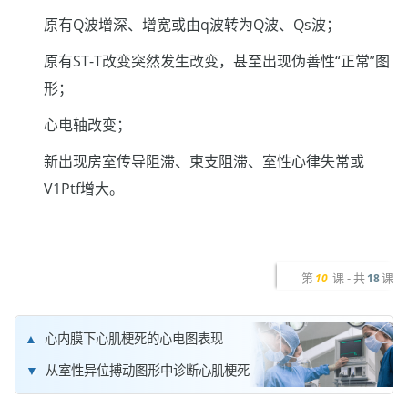
原有Q波增深、增宽或由q波转为Q波、Qs波；
原有ST-T改变突然发生改变，甚至出现伪善性“正常”图
形；
心电轴改变；
新出现房室传导阻滞、束支阻滞、室性心律失常或
V1Ptf增大。
第
课 - 共
课
10
18
心内膜下心肌梗死的心电图表现
从室性异位搏动图形中诊断心肌梗死