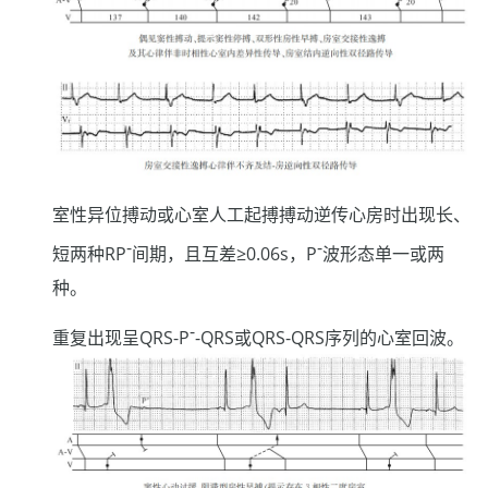
室性异位搏动或心室人工起搏搏动逆传心房时出现长、
-
-
短两种RP
间期，且互差≥0.06s，P
波形态单一或两
种。
-
重复出现呈QRS-P
-QRS或QRS-QRS序列的心室回波。