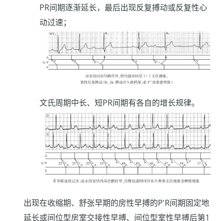
PR间期逐渐延长，最后出现反复搏动或反复性心
动过速；
文氏周期中长、短PR间期有各自的增长规律。
出现在收缩期、舒张早期的房性早搏的P'R间期固定地
延长或间位型房室交接性早搏、间位型室性早搏后第1