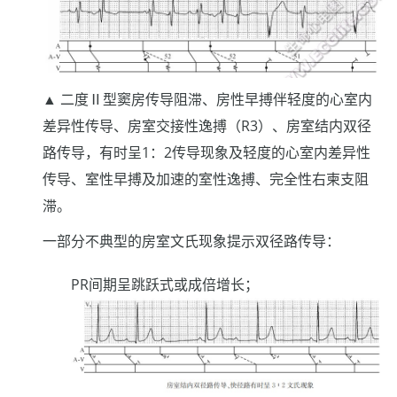
▲ 二度Ⅱ型窦房传导阻滞、房性早搏伴轻度的心室内
差异性传导、房室交接性逸搏（R3）、房室结内双径
路传导，有时呈1：2传导现象及轻度的心室内差异性
传导、室性早搏及加速的室性逸搏、完全性右柬支阻
滞。
一部分不典型的房室文氏现象提示双径路传导：
PR间期呈跳跃式或成倍增长；