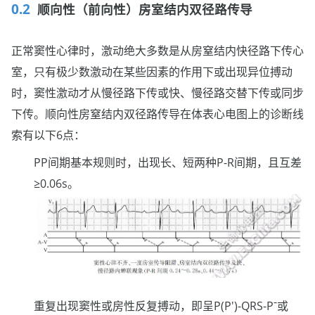
顺向性（前向性）房室结内双径路传导
正常窦性心律时，激动绝大多数是从房窒结内快径路下传心
室，只有极少数激动在某些因素的作用下或出现异位搏动
时，窦性激动才从慢径路下传或快、慢径路交替下传或同步
下传。顺向性房窒结内双径路传导在体表心电图上的诊断线
索有以下6点：
PP间期基本规则时，出现长、短两种P-R间期，且互差
≥0.06s。
-
重复出现窦性或房性反复搏动，即呈P(P')-QRS-P
或