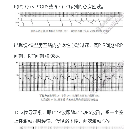
-
-
P(P')-QRS-P
QRS或P(P')-P
序列的心房回波。
-
-
出现慢-快型房室结内折返性心动过速，其P
R间期>RP
-
间期，RP
间期<0.08s。
1：2传导现象，即1个P波跟随2个QRS波群，系一个室
上性激动同时经快、慢径路下传，两次激动心室。