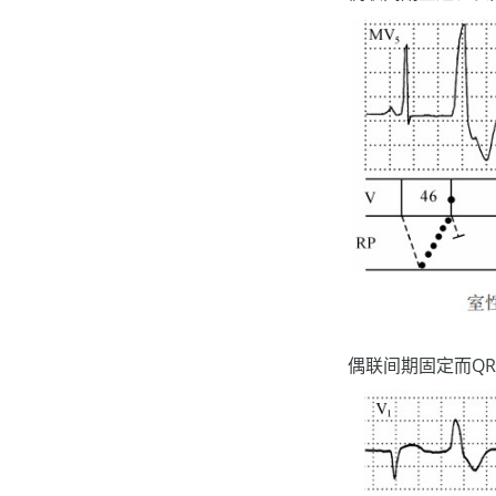
偶联间期固定而Q