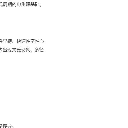
氏周期的电生理基础。
性早搏、快速性室性心
内出现文氏现象、多径
路传导。