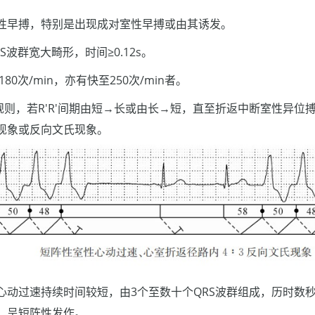
性早搏，特别是出现成对室性早搏或由其诱发。
S波群宽大畸形，时间≥0.12s。
 180次/min，亦有快至250次/min者。
多规则，若R'R'间期由短→长或由长→短，直至折返中断室性异
现象或反向文氏现象。
心动过速持续时间较短，由3个至数十个QRS波群组成，历时数
，呈短阵性发作。