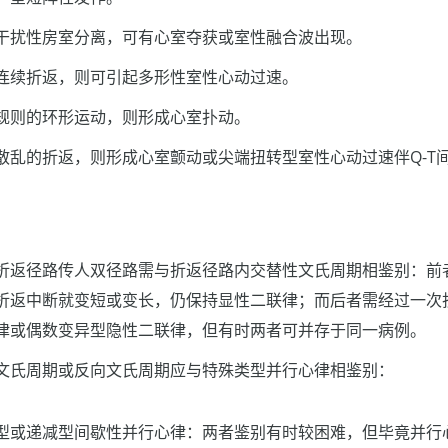
干扰性房室分离，可有心室夺获或室性融合波出现。
连续折返，则可引起多形性室性心动过速。
规则的环形运动，则形成心室扑动。
散乱的折返，则形成心室颤动或尖端扭转型室性心动过速伴Q-T
折返径路传人双径路需与折返径路内交替性文氏周期相鉴别：前
折返中断就变短或变长，仍保持显性二联律；而后者需经过一次
律或偶数变异型隐性二联律，但有时两者可并存于同一病例。
文氏周期或反向文氏周期应与特殊类型并行心律相鉴别：
型或递减型间歇性并行心律：两者鉴别有时较困难，但毕竟并行