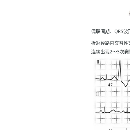
偶联间期、QRS
折返径路内交替性
连续出现2～3次