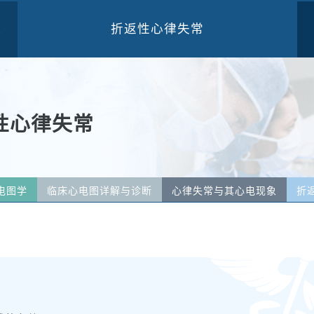
折返性心律失常
三
性心律失常
电图学
临床心电图详解与诊断
心律失常与其心电现象
折