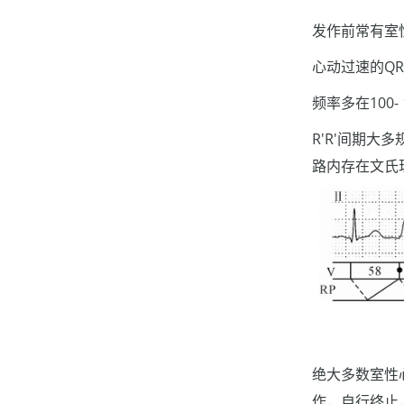
发作前常有室
心动过速的QR
频率多在100-
R'R'间期大
路内存在文氏
绝大多数室性
作，自行终止