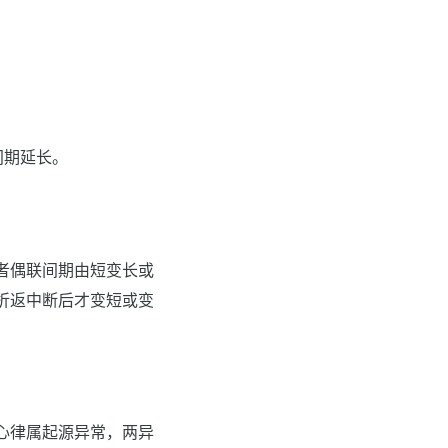
间期延长。
者偶联间期由短变长或
折返中断后才变短或变
心律属起源异常，两异