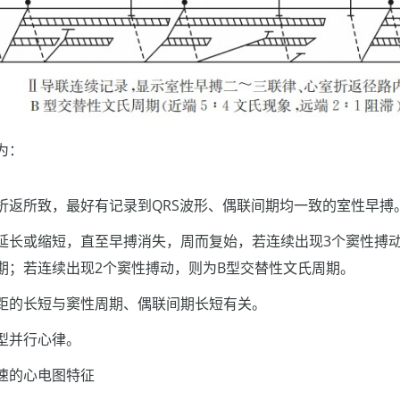
为：
折返所致，最好有记录到QRS波形、偶联间期均一致的室性早搏
延长或缩短，直至早搏消失，周而复始，若连续出现3个窦性搏动
期；若连续出现2个窦性搏动，则为B型交替性文氏周期。
距的长短与窦性周期、偶联间期长短有关。
型并行心律。
速的心电图特征