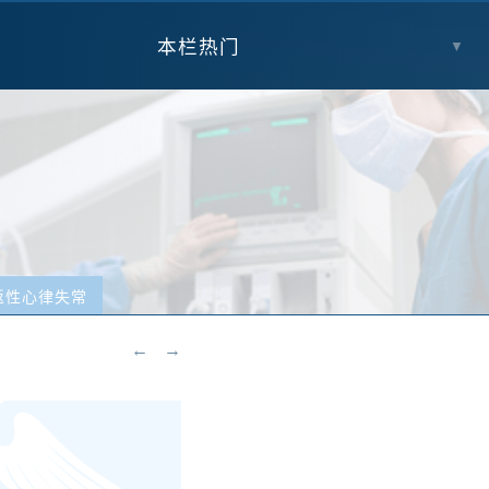
本栏热门
▼
返性心律失常
←
→