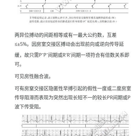
两异位搏动的间距相等或有一最大公约数，互差
≤±5%。因房室交接区搏动会出现前向或逆向传导延
-
-
缓，故只需P
P
间期或R'R'间期一项符合有倍数关系即
可。
可见房性融合波。
可有房窒交接区隐匿性早搏引起的假性一度或二度房室
传导阻滞而表现为突然出现长短不一的较长PR间期或P
波下传受阻。