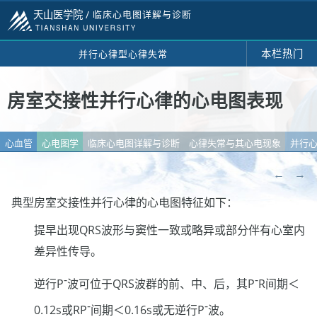
天山医学院 /
临床心电图详解与诊断
本栏热门
并行心律型心律失常
房室交接性并行心律的心电图表现
心血管
心电图学
临床心电图详解与诊断
心律失常与其心电现象
并行
←
→
典型房室交接性并行心律的心电图特征如下：
提早出现QRS波形与窦性一致或略异或部分伴有心室内
差异性传导。
-
-
逆行P
波可位于QRS波群的前、中、后，其P
R间期＜
-
-
0.12s或RP
间期＜0.16s或无逆行P
波。