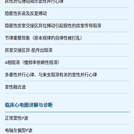
房性异位搏动揭示窦性并行心律
隐匿性折返及反复搏动
隐匿性房室交接区异位搏动引起假性的房室传导阻滞
节律重整现象（原本规律的自律性被打乱）
房室交接区异-肌传出阻滞
4相阻滞（慢频率依赖性阻滞）
多重性并行心律、与束支阻滞有关的室性并行心律
室性融合波
临床心电图详解与诊断
正常窦性P波
电轴左偏型P波