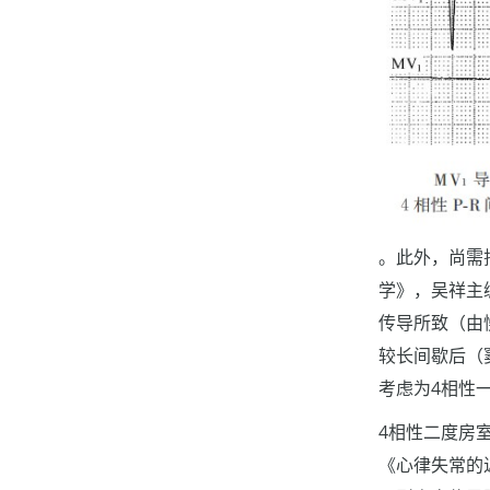
。此外，尚需
学》，吴祥主
传导所致（由
较长间歇后（窦
考虑为4相性
4相性二度房
《心律失常的