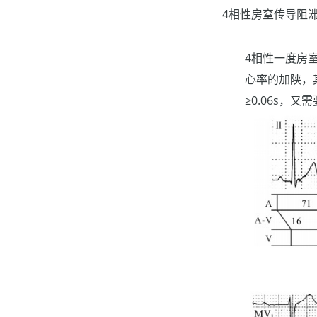
4相性房窒传导阻
4相性一度房
心率的加陕，
≥0.06s，