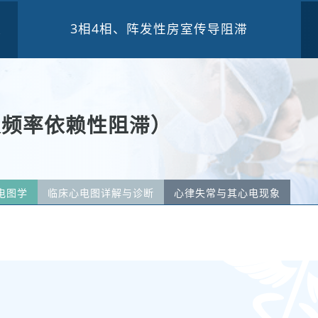
3相4相、阵发性房室传导阻滞
三
慢频率依赖性阻滞）
电图学
临床心电图详解与诊断
心律失常与其心电现象
传导阻滞