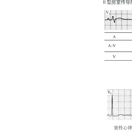
Ⅱ型房室传导