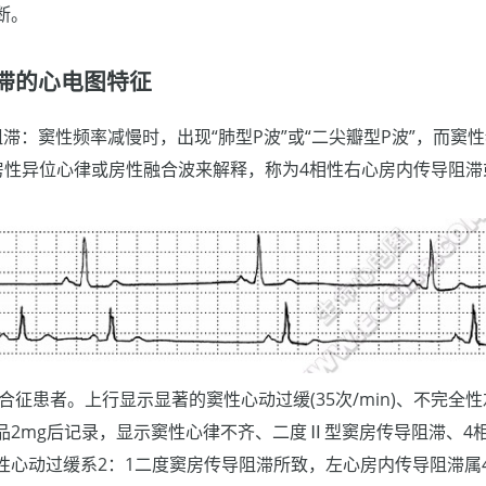
断。
滞的心电图特征
滞：窦性频率减慢时，出现“肺型P波”或“二尖瓣型P波”，而窦
房性异位心律或房性融合波来解释，称为4相性右心房内传导阻滞
合征患者。上行显示显著的窦性心动过缓(35次/min)、不完全
品2mg后记录，显示窦性心律不齐、二度Ⅱ型窦房传导阻滞、4
性心动过缓系2：1二度窦房传导阻滞所致，左心房内传导阻滞属