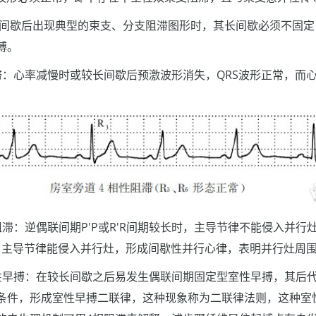
R间歇后出现典型的束支、分支阻滞图形时，其长间歇必须不固
搏。
滞：心率减慢时或较长间歇后预激波形消失，QRS波形正常，而
滞：逆偶联间期P'P或R'R间期较长时，主导节律不能侵入并行灶
时，主导节律能侵入并行灶，形成间歇性并行心律，表明并行灶周
性早搏：在较长间歇之后易发生偶联间期固定型室性早搏，其后
条件，形成室性早搏二联律，这种现象称为二联律法则，这种室