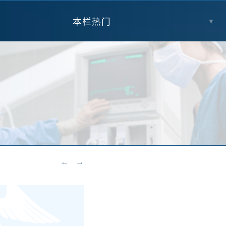
本栏热门
▼
←
→