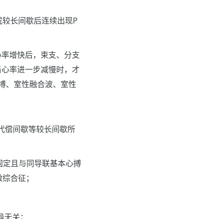
或较长间歇后连续出现P
心率增快后，束支、分支
当心率进一步减慢时，才
搏、室性融合波、室性
代偿间歇等较长间歇所
期固定且与同导联基本心搏
激综合征；
导无关；