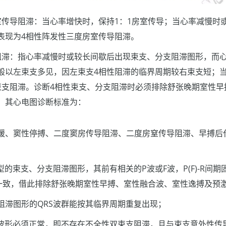
室传导阻滞：当心率增快时，保持1：1房室传导；当心率减慢时
表现为4相性阵发性三度房室传导阻滞。
阻滞：指心率减慢时或较长间歇后出现束支、分支阻滞图形，而
般以左束支多见，因左束支4相性阻滞的临界周期较右束支短；
束支阻滞。诊断4相性束支、分支阻滞时必须排除舒张晚期室性早
，其心电图诊断标准为：
缓、窦性停搏、二度窦房传导阻滞、二度房窒传导阻滞、早搏后
型的束支、分支阻滞图形，其前有相关的P波或F波，P(F)-R间
R间期一致，借此排除舒张晚期室性早搏、室性融合波、室性逸搏及预
阻滞图形的QRS波群能按其临界周期重复出现；
S波形必须正常，即不存在不全性双束支阻滞，且与束支意外性传