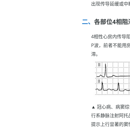
出现传导延缓或中
各部位4相阻
4相性心房内传导阻
P波，前者不能用
滞。
▲ 冠心病、病窦综
行系静脉注射阿托
提示上行显著的窦