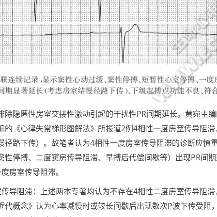
排除隐匿性房室交接性激动引起的干扰性PR间期延长。黄宛主
编的《心律失常梯形图解法》所报道2例4相性一度房窒传导阻滞
慢径路下传）。故笔者认为4相性一度房室传导阻滞的诊断应慎
性停搏、二度窦房传导阻滞、早搏后代偿间歇等）出现PR间期延长达
一度房室传导阻滞。
室传导阻滞：上述两本专著均认为不存在4相性二度房室传导阻滞
近代概念》认为心率减慢时或较长间歇后出现数次P波下传受阻，