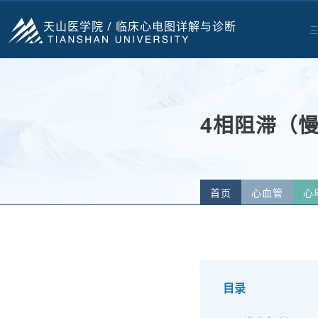
天山医学院 /
临床心电图详解与诊断
4相阻滞（
首页
心血管
心
3相4相、阵发性房室
目录