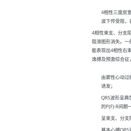
4相性三度房
波下传受阻，
4相性柬支、分支
阻滞图形消失。一
能表现出4相性右
逸搏及预激综合征
由窦性心动过
诱发；
QRS波形呈典
的P(F)-
呈束支、分支
基本心搏QR