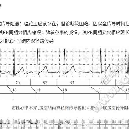
滞：
室传导阻滞：理论上应该存在，但诊断较困难。因房窒传导时间
其PR间期会相应缩短；随着心率的减慢，其PR间期又会相应延长
又需要排除房室结内双径路传导