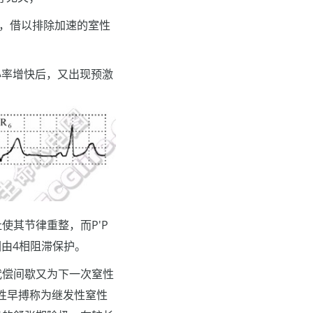
定，借以排除加速的室性
心率增快后，又出现预激
使其节律重整，而P'P
围由4相阻滞保护。
代偿间歇又为下一次窒性
性早搏称为继发性窒性