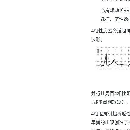
心房颤动长R
逸搏、室性逸
4相性房窒旁道阻
波形。
并行灶周围4相性阻
或R'R间期较短
4相阻滞引起折返
早搏的出现创造了