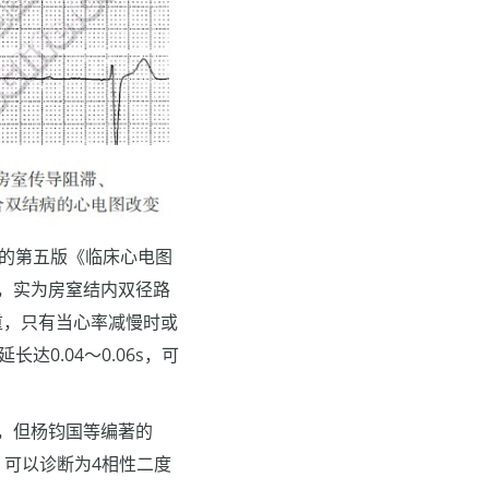
编的第五版《临床心电图
，实为房窒结内双径路
重，只有当心率减慢时或
0.04～0.06s，可
，但杨钧国等编著的
可以诊断为4相性二度