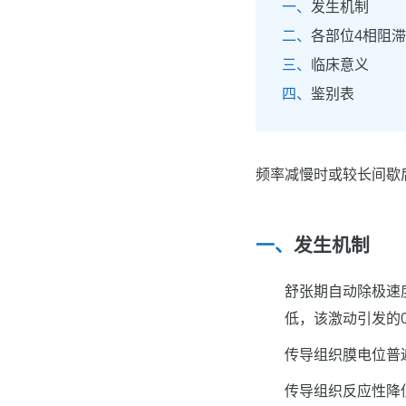
发生机制
各部位4相阻
临床意义
鉴别表
频率减慢时或较长间歇
发生机制
舒张期自动除极速
低，该激动引发的
传导组织膜电位普
传导组织反应性降