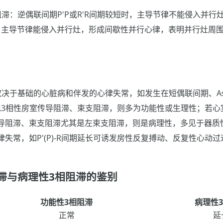
滞：逆偶联间期P'P或R'R间期较短时，主导节律不能侵入并行灶
时，主导节律能侵入并行灶，形成间歇性并行心律，表明并行灶周
取决于基础的心脏病和伴发的心律失常，如发生在短偶联间期、As
)时出现3相性房室传导阻滞、束支阻滞，则多为功能性或生理性；若
导阻滞、束支阻滞尤其是左束支阻滞，则是病理性，多见于器质
失常，如P'(P)-R间期延长可诱发房性反复搏动、反复性心动过
滞与病理性3相阻滞的鉴别
功能性3相阻滞
病理性
正常
延