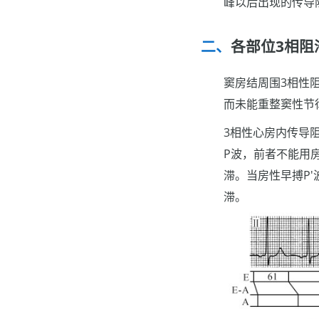
峰以后出现的传导
各部位3相阻
窦房结周围3相性
而未能重整窦性节
3相性心房内传导阻
P波，前者不能用
滞。当房性早搏P'
滞。