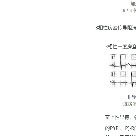
3相性房窒传导阻
3相性一度房窒
室上性早搏、
-
的P'(P
、P)