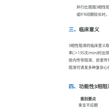
并行灶周围3相性阻
或R'R间期较长
临床意义
3相性阻滞的临床意义
率(＞135次/min
房内传导阻滞、房室传
阻滞可诱发多种复杂心律
功能性3相阻
鉴别要点
束支不应期