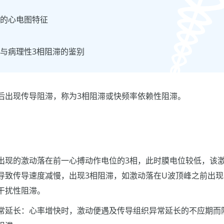
滞的心电图特征
滞与病理性3相阻滞的鉴别
后出现传导阻滞，称为3相阻滞或快频率依赖性阻滞。
出现的激动落在前一心搏动作电位的3相，此时膜电位较低，该激
导致传导速度减慢，出现3相阻滞，如激动落在U波顶峰之前出
干扰性阻滞。
常延长：心率增快时，激动便遇及传导组织异常延长的不应期而