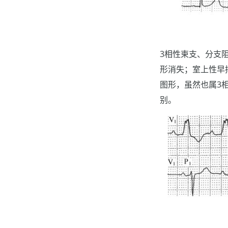
3相性柬支、分支
形消失；室上性早
图形，虽然也属3
别。