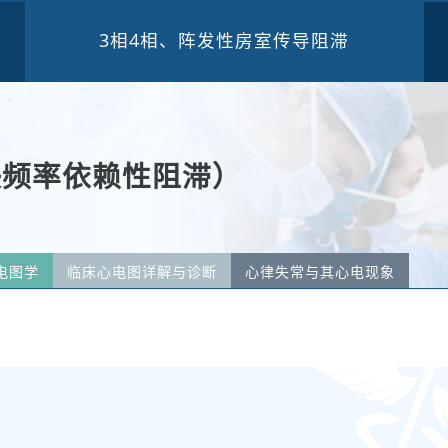
3相4相、阵发性房室传导阻滞
三
快频率依赖性阻滞）
电图学
临床心电图详解与诊断
心律失常与其心电现象
传导阻滞