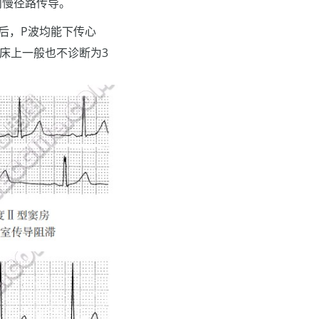
内慢径路传导。
后，P波均能下传心
临床上一般也不诊断为3