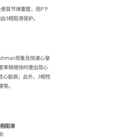
使其节律重整，而P'P
围由3相阻滞保护。
hman现象及快速心窒
心室率稍增快时便出现心
性心脏病；此外，3相性
速等。
3相阻滞
长