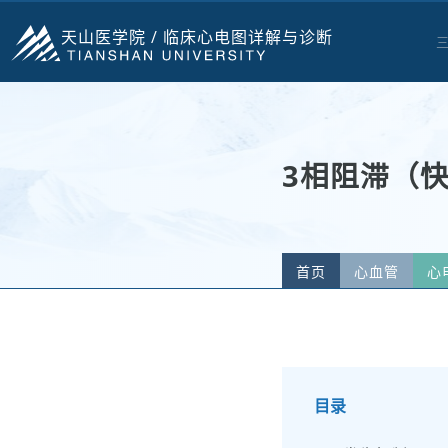
天山医学院 /
临床心电图详解与诊断
3相阻滞（
首页
心血管
心
3相4相、阵发性房室
目录