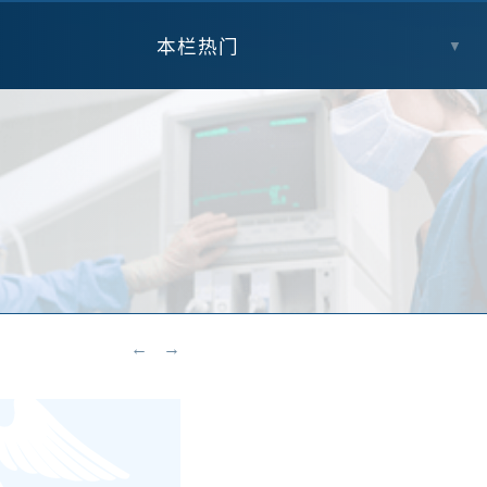
本栏热门
▼
←
→