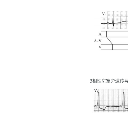
3相性房窒旁道传