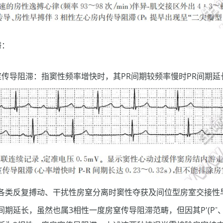
滞：
传导阻滞：指窦性频率增快时，其PR间期较频率慢时PR间期延长≥
各类反复搏动、干扰性房窒分离时窦性夺获及间位型房室交接性
-
-R间期延长，虽然也属3相性一度房窒传导阻滞范畴，但因其P'(P