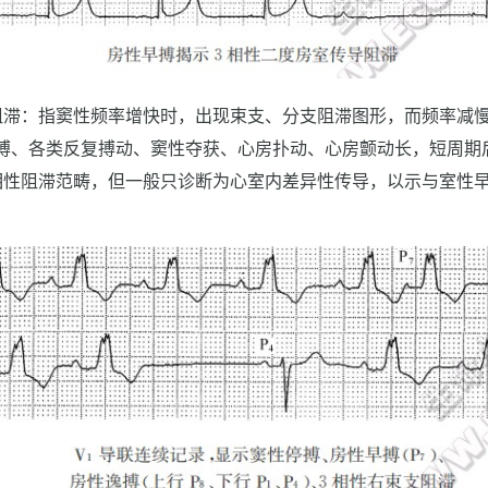
阻滞：指窦性频率增快时，出现束支、分支阻滞图形，而频率减
搏、各类反复搏动、窦性夺获、心房扑动、心房颤动长，短周期
相性阻滞范畴，但一般只诊断为心室内差异性传导，以示与室性