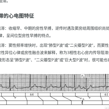
阻滞。
滞的心电图特征
阻滞：收缩早、中期的房性早搏，逆传时遇及窦房结周围组织尚
律，呈间位型房性早搏的特点。
滞：窦性频率增快时，出现“肺型P波”或“二尖瓣型P波”，而窦
房性异位心律或房性融合波来解释，称为3相性右心房内传导阻滞
波形态呈“肺型P波”、“二尖瓣型P波”或“巨大型P波”时，很可能