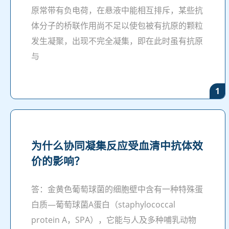
原常带有负电荷，在悬液中能相互排斥，某些抗
体分子的桥联作用尚不足以使包被有抗原的颗粒
发生凝聚，出现不完全凝集，即在此时虽有抗原
与
1
为什么协同凝集反应受血清中抗体效
价的影响？
答：金黄色葡萄球菌的细胞壁中含有一种特殊蛋
白质―葡萄球菌A蛋白（staphylococcal
protein A，SPA），它能与人及多种哺乳动物