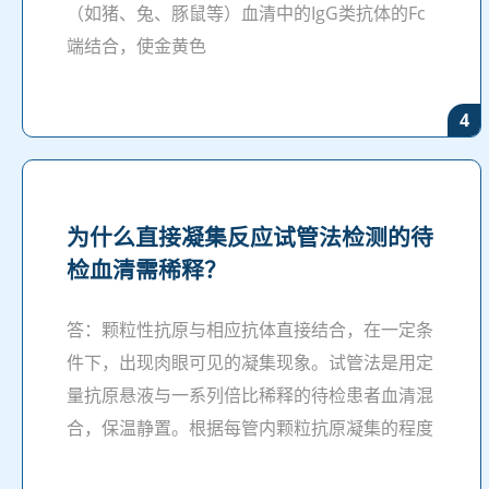
（如猪、兔、豚鼠等）血清中的IgG类抗体的Fc
端结合，使金黄色
4
为什么直接凝集反应试管法检测的待
检血清需稀释？
答：颗粒性抗原与相应抗体直接结合，在一定条
件下，出现肉眼可见的凝集现象。试管法是用定
量抗原悬液与一系列倍比稀释的待检患者血清混
合，保温静置。根据每管内颗粒抗原凝集的程度