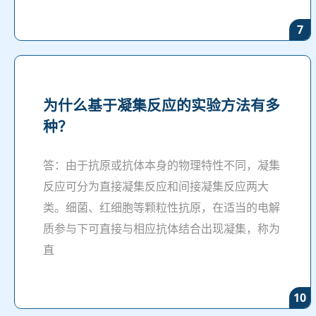
7
为什么基于凝集反应的实验方法有多
种？
答：由于抗原或抗体本身的物理特性不同，凝集
反应可分为直接凝集反应和间接凝集反应两大
类。细菌、红细胞等颗粒性抗原，在适当的电解
质参与下可直接与相应抗体结合出现凝集，称为
直
10