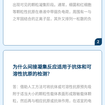
出现可见的颗粒凝集阶段。通常，细菌和红细胞
等颗粒性抗原在悬液中带弱负电荷，周围有一与
之牢固结合的正离子层，其外又排列一松散的负
2
为什么间接凝集反应适用于抗体和可
溶性抗原的检测？
答：借助人工方法可将抗体或可溶性抗原预先吸
附于适当大小的颗粒性载体表面形成致敏载体颗
粒，然后再与相应抗原或抗体作用，在适宜的电