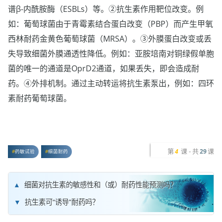
谱β-内酰胺酶（ESBLs）等。②抗生素作用靶位改变。例
如：葡萄球菌由于青霉素结合蛋白改变（PBP）而产生甲氧
西林耐药金黄色葡萄球菌（MRSA）。③外膜蛋白改变或丢
失导致细菌外膜通透性降低。例如：亚胺培南对铜绿假单胞
菌的唯一的通道是OprD2通道，如果丢失，即会造成耐
药。④外排机制。通过主动转运将抗生素泵出，例如：四环
素耐药葡萄球菌。
第
课 - 共
课
4
29
药敏试验
细菌耐药
细菌对抗生素的敏感性和（或）耐药性能预测吗？
抗生素可“诱导”耐药吗？