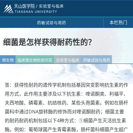
天山医学院 /
实验室与临床
本栏热门
药敏试验与用药
细菌是怎样获得耐药性的？
微生物
临床微生物检验问答
实验室与临床
药敏试验与用药
←
→
答：获得性耐药的遗传学机制包括基因突变影响抗生素的作
用方式，此作用主要涉及以下抗生素：喹诺酮类、利福平、
夫西地酸、磷霉素、抗结核药、某些头孢菌素。例如在肠杆
菌科中通过DNA旋转酶的修饰而对喹诺酮耐药；细菌主要
的耐药耐药机制包括以下4种方式：①细菌产生灭活抗生素
酶。例如：葡萄球菌产生青霉素酶，肠杆菌科细菌产生超广