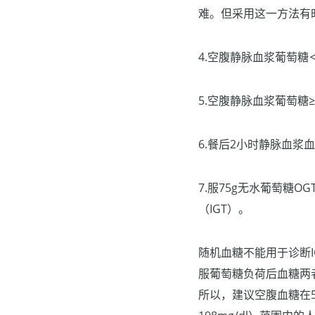
难。但采用这一方法有
4.空腹静脉血浆葡萄糖＜6
5.空腹静脉血浆葡萄糖≥6. 
6.餐后2小时静脉血浆血
7.服75g无水葡萄糖OG
（IGT）。
随机血糖不能用于诊断I
服葡萄糖负荷后血糖两
所以，建议空腹血糖在5. 6～