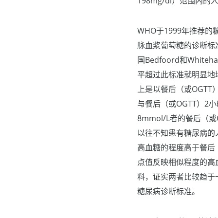
198mg/dl）范围内的
WHO于1999年推荐
脉血浆葡萄糖的诊断标准从≥
国Bedfoord和Wh
平超过此标准就明显地
上是以餐后（或OGTT
与餐后（或OGTT）2小
8mmol/L者的餐后（或O
以往不知患有糖尿病的人群
高血糖的程度高于餐后（
点值反映相似程度的高血
料，证实两者比较趋于一
糖尿病诊断标准。