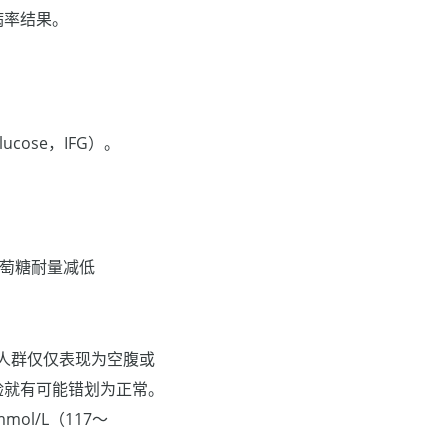
病率结果。
lucose，IFG）。
为葡萄糖耐量减低
的人群仅仅表现为空腹或
验就有可能错划为正常。
mol/L（117～