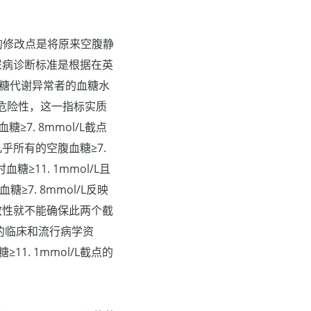
出的修改点是将原来空腹静
出的糖尿病诊断标准是根据在英
表明糖代谢异常者的血糖水
危险性，这一指标实质
7. 8mmol/L截点
几乎所有的空腹血糖≥7.
糖≥11. 1mmol/L且
≥7. 8mmol/L反映
一致性就不能确保此两个截
量的临床和流行病学资
. 1mmol/L截点的