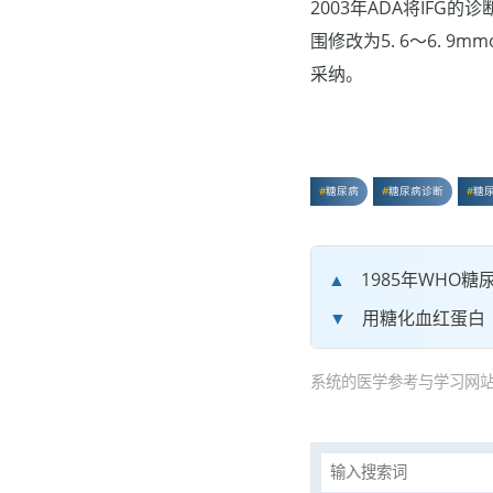
2003年ADA将IFG的
围修改为5. 6～6. 9
采纳。
糖尿病
糖尿病诊断
糖
1985年WHO
用糖化血红蛋白（
系统的医学参考与学习网站