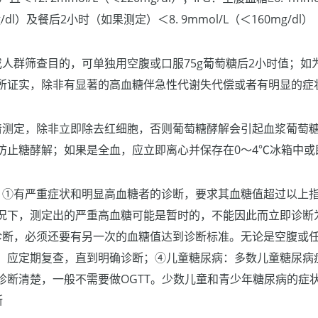
mg/dl）及餐后2小时（如果测定）＜8. 9mmol/L（＜160mg/dl）
或人群筛查目的，可单独用空腹或口服75g葡萄糖后2小时值；如
所证实，除非有显著的高血糖伴急性代谢失代偿或者有明显的症
清测定，除非立即除去红细胞，否则葡萄糖酵解会引起血浆葡萄
防止糖酵解；如果是全血，应立即离心并保存在0～4℃冰箱中或
：①有严重症状和明显高血糖者的诊断，要求其血糖值超过以上
况下，测定出的严重高血糖可能是暂时的，不能因此而立即诊断
诊断，必须还要有另一次的血糖值达到诊断标准。无论是空腹或任
，应定期复查，直到明确诊断；④儿童糖尿病：多数儿童糖尿病
诊断清楚，一般不需要做OGTT。少数儿童和青少年糖尿病的症
断