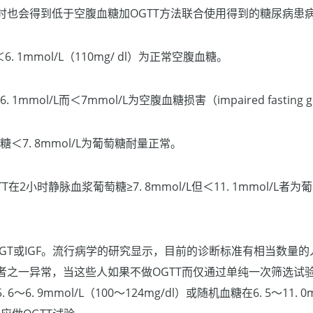
时也会得到低于空腹血糖加OGTT方法联合使用得到的糖尿病患
. 1mmol/L（110mg/ dl）为正常空腹血糖。
1mmol/L而＜7mmol/L为空腹血糖损害（impaired fasting g
糖＜7. 8mmol/L为葡萄糖耐量正常。
TT在2小时静脉血浆葡萄糖≥7. 8mmol/L但＜11. 1mmol/L者
GT或IGF。流行病学的研究显示，目前的诊断标准有相当数量
者之一异常，当这些人如果不做OGTT而仅通过单纯一次筛选试
6. 9mmol/L（100～124mg/dl）或随机血糖在6. 5～11. 0m