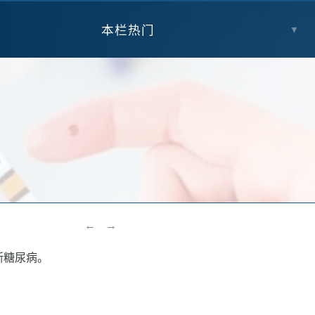
本栏热门
▼
←
→
断糖尿病。