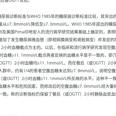
人应做OGTT试验。
的糖尿病诊断标准与WHO 1985年的糖尿病诊断标准比较，其突
7. 8mmol/L降低至≥7. 0mmol/L。WHO 1985年提
itehall及美国Pima印地安人的流行病学研究结果基础上确定的，
增加了发生糖尿病微血管（即视网膜病变和肾脏病变）并发症的
）2小时血糖截点为主的。以后，在临床和流行病学研究发现空腹血糖≥
时血糖≥11. 1mmol/L截点两者反映的血糖水平是不一致的，即
GTT）2小时血糖均≥11. 1mmol/L，而在餐后（或OGTT）2小时血
中，约有1/4的患者空腹血糖未达到≥7. 8mmol/L，说明空腹血糖
或OGTT）2小时血糖≥11. 1mmol/L所反映的水平。这种不
糖水平和危险因素，而修改后的空腹血糖≥7. 0mmol/L经大
致。新的诊断指标仍保留了餐后（或OGTT）2小时静脉血浆血糖≥11