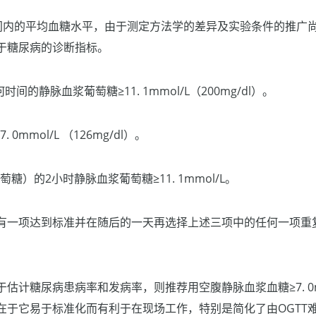
定时间内的平均血糖水平，由于测定方法学的差异及实验条件的推广
于糖尿病的诊断指标。
间的静脉血浆葡萄糖≥11. 1mmol/L（200mg/dl）。
0mmol/L （126mg/dl）。
水葡萄糖）的2小时静脉血浆葡萄糖≥11. 1mmol/L。
有一项达到标准并在随后的一天再选择上述三项中的任何一项重
估计糖尿病患病率和发病率，则推荐用空腹静脉血浆血糖≥7. 0m
在于它易于标准化而有利于在现场工作，特别是简化了由OGTT