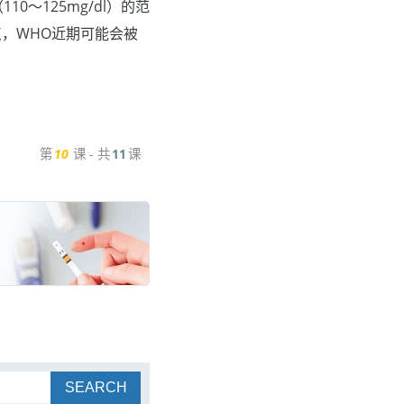
10～125mg/dl）的范
一切点，WHO近期可能会被
第
10
课 - 共
11
课
SEARCH