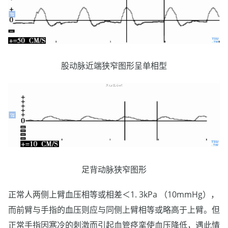
股动脉近端狭窄图形呈单相型
足背动脉狭窄图形
正常人两侧上臂血压相等或相差＜1. 3kPa （10mmHg），
而前臂与手指的血压则应与同侧上臂相等或略高于上臂。但
正常手指因寒冷的刺激而引起血管痉挛使血压降低，遇此情