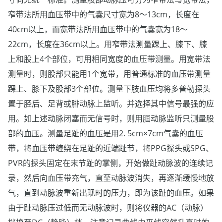
窄带法所用血压带中的气囊尺寸宽为8～13cm，长度在
40cm以上，而宽带法所用血压带中的气囊宽为18～
22cm，长度在36cm以上。用窄带法测量踝上、膝下、膝
上和股上4个部位，可用相同宽度的血压带测量。用宽带法
测量时，则股部只能用1个宽带，用普通标准的血压带测量
踝上、膝下及股部3个部位。测量下肢血压均将多普勒探头
置于胫后、足背或腓动脉上监听。并选择其中信号最强的应
用。如上述动脉闭塞而无信号时，则用腘动脉监听只测量股
部的血压。测量足趾的血压是用2. 5cm×7cm气囊的血压
带，将血压带缠绕在足趾的近端趾节，将PPG探头或SPG、
PVR的探头固定在末节趾的掌侧，开始做趾动脉波的连续记
录，然后向血压带充气，直至动脉波消失，再逐渐缓慢地放
气，直到动脉波重新出现时的压力，即为该趾的血压。如果
由于趾动脉压过低而无动脉波时，则将仪器的AC（动脉）