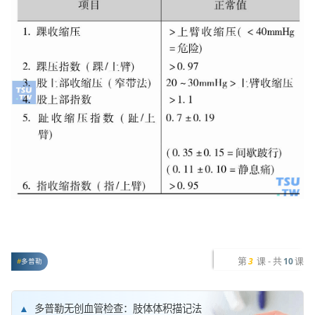
第
课 - 共
课
3
10
多普勒
多普勒无创血管检查：肢体体积描记法