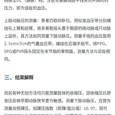
档换至DC（静脉）档，注意记录曲线由平线突然升高时的
压力，即为该趾的血压。
上肢动脉压的测量：患者仍取仰卧位。用标准血压带分别缠
绕在上臂和前臂，将多普勒探头置于腕部的桡动脉或尺动脉
上监听，其方法如同测量下肢动脉压。测量手指的血压是用
2. 5cm×7cm的气囊血压带，缠绕在近端手指节，将PPG、
SPG或PVR探头固定在末节指的掌侧面，测量方法与足趾相
同。
结果解释
目前各种无创方法均只能测量肢体的收缩压，因收缩压比舒
张压反映早期动脉狭窄更为敏感。测量下肢动脉压，应首先
测量双侧踝压，如踝压指数（即踝/肱比值）≥0. 97，则可