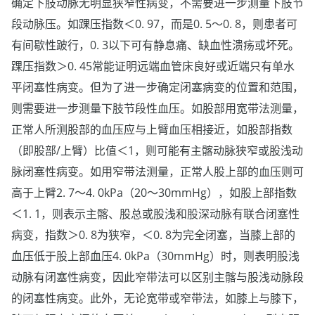
确定下肢动脉无明显狭窄性病变，不需要进一步测量下肢节
段动脉压。如踝压指数＜0. 97，而是0. 5～0. 8，则患者可
有间歇性跛行，0. 3以下可有静息痛、缺血性溃疡或坏死。
踝压指数＞0. 45常能证明远端血管床良好或近端只有单水
平闭塞性病变。但为了进一步确定闭塞病变的位置和范围，
则需要进一步测量下肢节段性血压。如股部用宽带法测量，
正常人所测股部的血压应与上臂血压相接近，如股部指数
（即股部/上臂）比值＜1，则可能有主髂动脉狭窄或股浅动
脉闭塞性病变。如用窄带法测量，正常人股上部的血压则可
高于上臂2. 7～4. 0kPa（20～30mmHg），如股上部指数
＜1. 1，则表示主髂、股总或股浅和股深动脉有联合闭塞性
病变，指数＞0. 8为狭窄，＜0. 8为完全闭塞，当膝上部的
血压低于股上部血压4. 0kPa（30mmHg）时，则表明股浅
动脉有闭塞性病变，因此窄带法可以区别主髂与股浅动脉段
的闭塞性病变。此外，无论宽带或窄带法，如膝上与膝下，