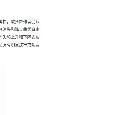
确性，故多数作者仍认
迹消失和降支曲线背离
消失和上升和下降支坡
动脉有明显狭窄或阻塞