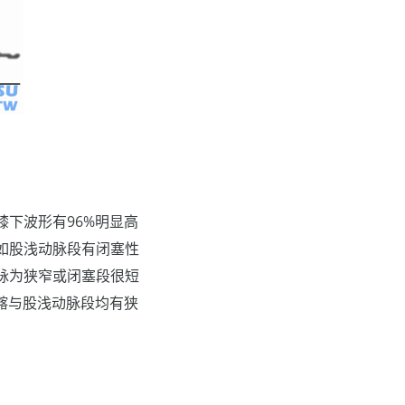
下波形有96%明显高
如股浅动脉段有闭塞性
脉为狭窄或闭塞段很短
髂与股浅动脉段均有狭