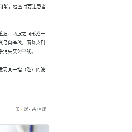
可能。检查时要让患者
重波，两波之间形成一
度弓向基线，而降支则
乎消失变为平线。
发现某一指（趾）的波
第
2
课 - 共
10
课