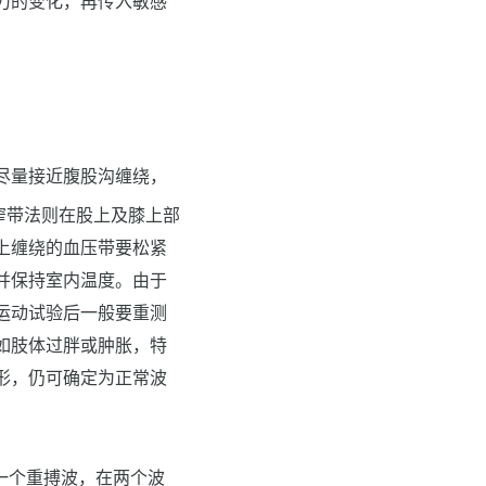
力的变化，再传入敏感
尽量接近腹股沟缠绕，
窄带法则在股上及膝上部
上缠绕的血压带要松紧
并保持室内温度。由于
运动试验后一般要重测
如肢体过胖或肿胀，特
形，仍可确定为正常波
一个重搏波，在两个波