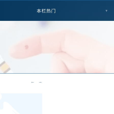
本栏热门
▼
←
→