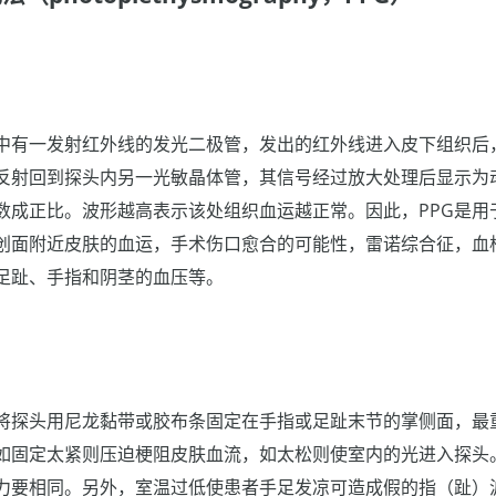
）中有一发射红外线的发光二极管，发出的红外线进入皮下组织后
反射回到探头内另一光敏晶体管，其信号经过放大处理后显示为
数成正比。波形越高表示该处组织血运越正常。因此，PPG是用
创面附近皮肤的血运，手术伤口愈合的可能性，雷诺综合征，血
足趾、手指和阴茎的血压等。
是将探头用尼龙黏带或胶布条固定在手指或足趾末节的掌侧面，最
如固定太紧则压迫梗阻皮肤血流，如太松则使室内的光进入探头
力要相同。另外，室温过低使患者手足发凉可造成假的指（趾）