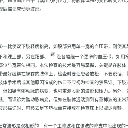
带，通过血压带中气囊压力的传导，将肢体体积的变化转变为压
理后描记成动脉波形。
垫一枕使双下肢轻度抬高，如股部只用单一宽的血压带，则使其
下和踝上部，另在跖部、
趾各缠绕一个更窄的血压带。如用
部位与宽带法相同。本法检查的技术最容易掌握，关键是在肢体
带最好缠绕在裸露的肢体上，检查时要让患者放松，不要说话，
肢体手术后或其他原因造成的伤口不应视为检查的禁忌证。下肢
，但如疑有髂动脉的病变，也可重测股部的波形和压力。另外，
低，而误诊为髂动脉病变，但如在肢体远端测到有重搏波的正常
波形描记时，可移去足下垫枕而直接放在检查床上以减少震颤。
的正常波形是双相形的，有一个主峰波和在该波的降支中段出现的