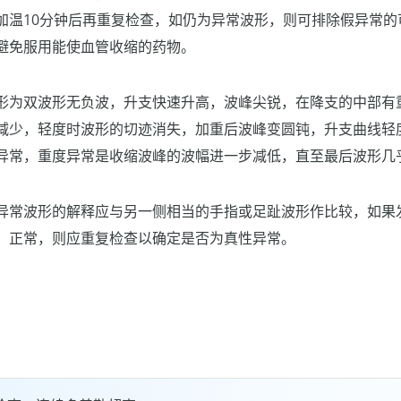
加温10分钟后再重复检查，如仍为异常波形，则可排除假异常的
避免服用能使血管收缩的药物。
波形为双波形无负波，升支快速升高，波峰尖锐，在降支的中部有
减少，轻度时波形的切迹消失，加重后波峰变圆钝，升支曲线轻
异常，重度异常是收缩波峰的波幅进一步减低，直至最后波形几
对异常波形的解释应与另一侧相当的手指或足趾波形作比较，如果
）正常，则应重复检查以确定是否为真性异常。