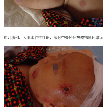
患儿腹部、大腿水肿性红斑，部分中央坏死被覆褐黑色厚痂