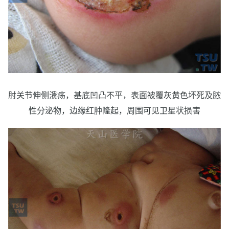
肘关节伸侧溃疡，基底凹凸不平，表面被覆灰黄色坏死及脓
性分泌物，边缘红肿隆起，周围可见卫星状损害