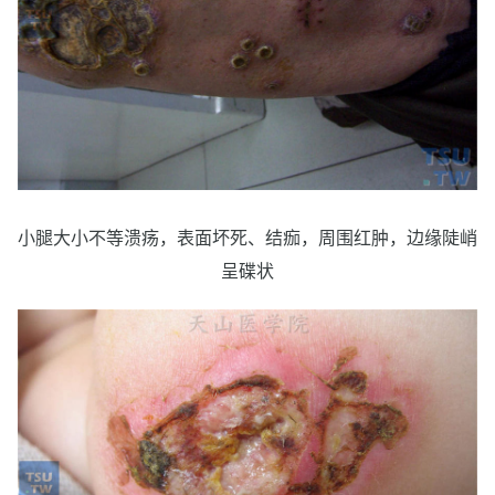
小腿大小不等溃疡，表面坏死、结痂，周围红肿，边缘陡峭
呈碟状