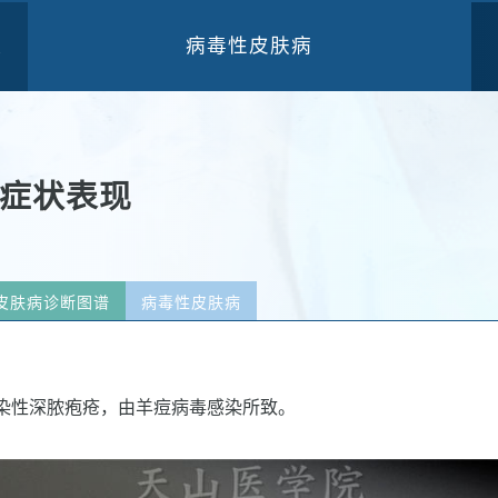
病毒性皮肤病
三
）症状表现
皮肤病诊断图谱
病毒性皮肤病
染性深脓疱疮，由羊痘病毒感染所致。