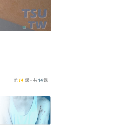
第
14
课 - 共
14
课