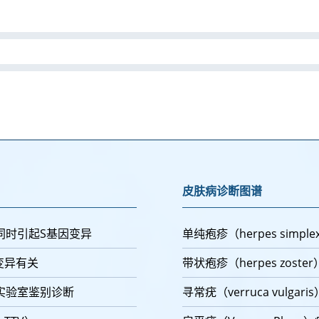
皮肤病诊断图谱
同时引起S基因变异
单纯疱疹（herpes simp
变异有关
带状疱疹（herpes zost
实验室鉴别诊断
寻常疣（verruca vulgar