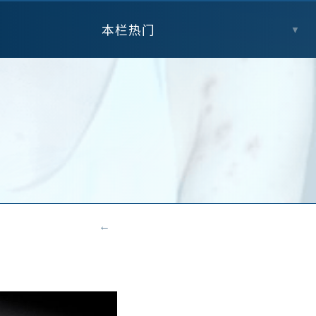
本栏热门
▼
←