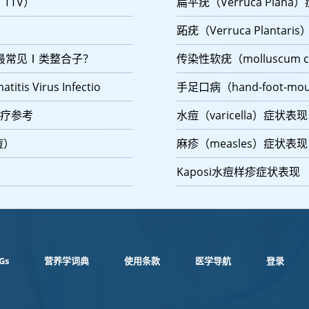
s，TTV）
扁平疣（Verruca Plan
跖疣（Verruca Plantar
最常见Ⅰ类整合子？
传染性软疣（molluscum 
s Virus Infectio
手足口病（hand-foot-mou
诊疗参考
水痘（varicella）症状表现
痘）
麻疹（measles）症状表现
Kaposi水痘样疹症状表现
Gs
营养学词典
使用条款
医学导航
登录