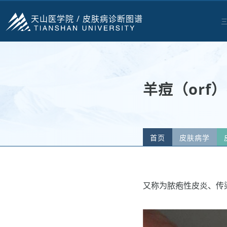
天山医学院 /
皮肤病诊断图谱
羊痘（orf
首页
皮肤病学
又称为脓疱性皮炎、传