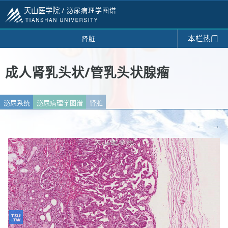
天山医学院 /
泌尿病理学图谱
本栏热门
肾脏
成人肾乳头状/管乳头状腺瘤
泌尿系统
泌尿病理学图谱
肾脏
←
→