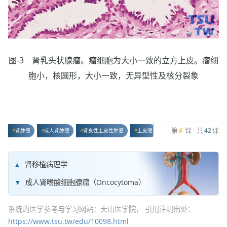
图-3 肾乳头状腺瘤。瘤细胞为大小一致的立方上皮。瘤细
胞小，核圆形，大小一致，无异型性及核分裂象
第
课 - 共
课
6
42
肾肿瘤
成人肾肿瘤
肾良性上皮性肿瘤
上皮瘤
乳头瘤
肾移植病理学
成人肾嗜酸细胞腺瘤（Oncocytoma）
系统的医学参考与学习网站：天山医学院， 引用注明出处：
https://www.tsu.tw/edu/10098.html