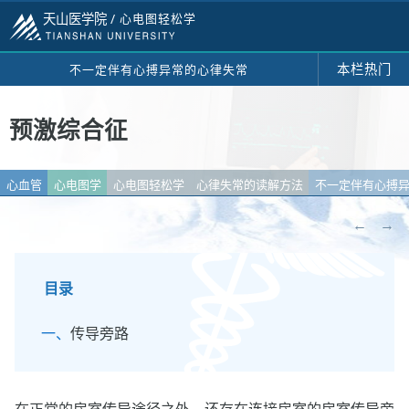
天山医学院 /
心电图轻松学
本栏热门
不一定伴有心搏异常的心律失常
预激综合征
心血管
心电图学
心电图轻松学
心律失常的读解方法
不一定伴有心搏
←
→
目录
传导旁路
在正常的房室传导途径之外，还存在连接房室的房室传导旁