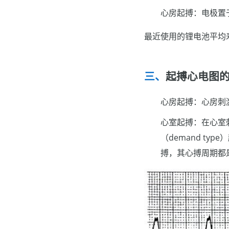
心房起搏：电极置
最近使用的锂电池平均
起搏心电图
心房起搏：心房刺
心室起搏：在心室
（demand t
搏，其心搏周期都