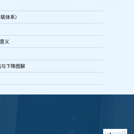
导联体系）
的意义
高与下降图解