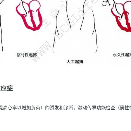
适应症
提高心率以增加负荷）的诱发和诊断，激动传导功能检查（窦性