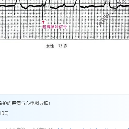
监护的疾病与心电图导联）
BE）