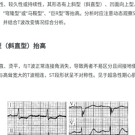
性、较久性或持续性，其形态有上斜型（斜直型）、凹面向上型
“穹隆型”或“马鞍型”、“巨R型”等抬高。分析时应注意动态观察
，并结合T波改变情况综合分析。
型（斜直型）抬高
变直、烫平，与T波正常连接角消失，导致两者不易区分且间接地使
与高耸宽大的T波相连，ST段形状呈不对称性。见于超急性期心
。