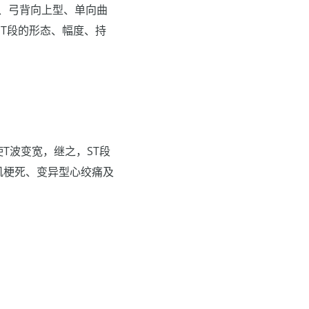
、弓背向上型、单向曲
ST段的形态、幅度、持
T波变宽，继之，ST段
肌梗死、变异型心绞痛及