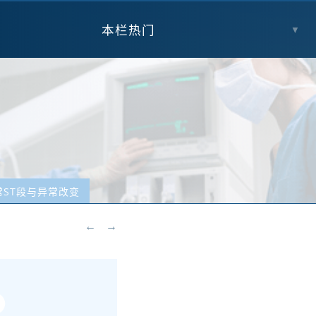
本栏热门
▼
常ST段与异常改变
←
→