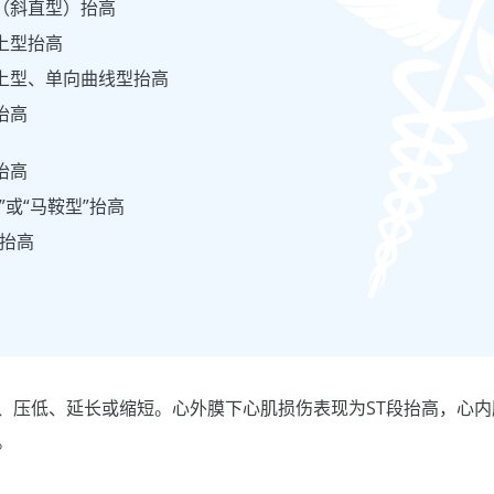
型（斜直型）抬高
上型抬高
向上型、单向曲线型抬高
抬高
抬高
”或“马鞍型”抬高
”抬高
高、压低、延长或缩短。心外膜下心肌损伤表现为ST段抬高，心
。