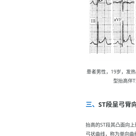
患者男性，19岁，发
型抬高伴T
ST段呈弓背
抬高的ST段其凸面向
弓状曲线，称为单向曲