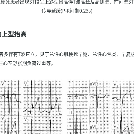
梗死患者出现ST段呈上斜型抬高伴T波高耸及高侧壁、前间壁S
传导延缓(P-R间期0.23s)
向上型抬高
高者多伴有T波直立，见于急性心肌梗死早期、急性心包炎、早复
左心室舒张期负荷过重等。