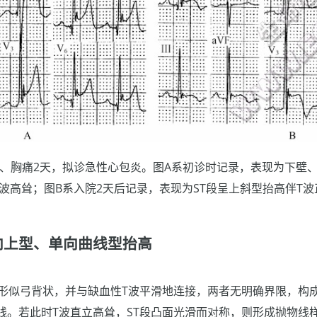
热、胸痛2天，拟诊急性心包炎。图A系初诊时记录，表现为下壁、
波高耸；图B系入院2天后记录，表现为ST段呈上斜型抬高伴T
向上型、单向曲线型抬高
上形似弓背状，并与缺血性T波平滑地连接，两者无明确界限，构
线。若此时T波直立高耸，ST段凸面光滑而对称，则形成抛物线