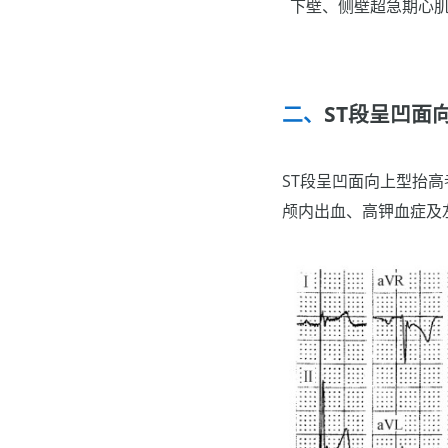
下壁、侧壁超急期心肌
ST段呈凹面
ST段呈凹面向上型抬
颅内出血、高钾血症及