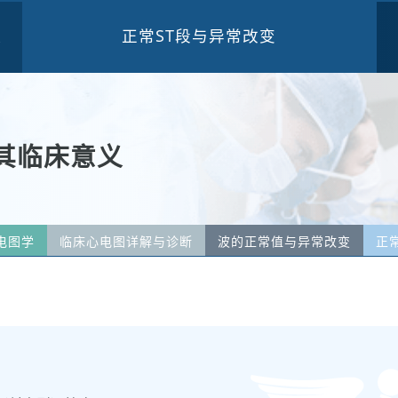
正常ST段与异常改变
三
及其临床意义
电图学
临床心电图详解与诊断
波的正常值与异常改变
正