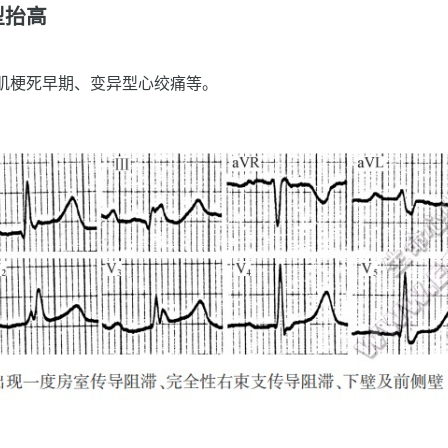
型抬高
肌梗死早期、变异型心绞痛等。