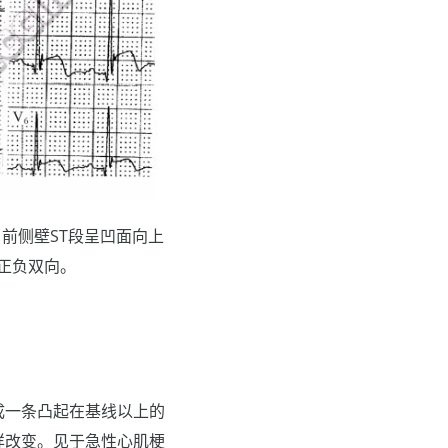
前侧壁ST段呈凹面向上
波正负双向。
成一条凸起在基线以上的
样改变。见于急性心肌梗