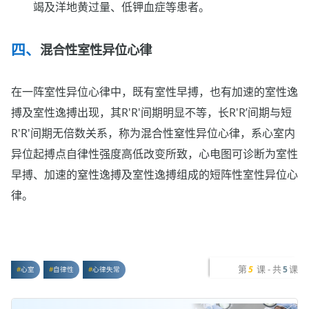
竭及洋地黄过量、低钾血症等患者。
混合性室性异位心律
在一阵室性异位心律中，既有室性早搏，也有加速的室性逸
搏及室性逸搏出现，其R'R'间期明显不等，长R'R’间期与短
R'R'间期无倍数关系，称为混合性窒性异位心律，系心室内
异位起搏点自律性强度高低改变所致，心电图可诊断为室性
早搏、加速的窒性逸搏及室性逸搏组成的短阵性室性异位心
律。
第
课 - 共
课
5
5
心室
自律性
心律失常