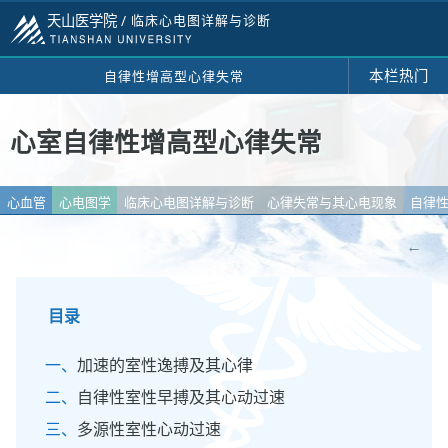
天山医学院 /
临床心电图详解与诊断
本栏热门
自律性增高型心律失常
心室自律性增高型心律失常
心血管
心电图学
临床心电图详解与诊断
心律失常与其心电现象
自律
←
目录
加速的室性逸搏及其心律
自律性室性早搏及其心动过速
多源性室性心动过速