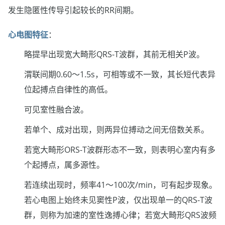
发生隐匿性传导引起较长的RR间期。
心电图特征
：
略提早出现宽大畸形QRS-T波群，其前无相关P波。
渭联间期0.60～1.5s，可相等或不一致，其长短代表异
位起搏点自律性的高低。
可见室性融合波。
若单个、成对出现，则两异位搏动之间无倍数关系。
若宽大畸形ORS-T波群形态不一致，则表明心室内有多
个起搏点，属多源性。
若连续出现时，频率41～100次/min，可有起步现象。
若心电图上始终未见窦性P波，仅出现单一的QRS-T波
群，则称为加速的室性逸搏心律；若宽大畸形QRS波频