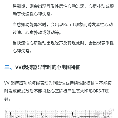
易颤期，则会出现阵发性房性心动过速、心房扑动或颤
动等快速性心律失常。
当感知功能异常时，会出现Ron-T现象而诱发窒性心动
过速、心室扑动或颤动等。
当快速性心房颤动出现噪声反转现象时，会出现竞争性
心律失常。
VVI起搏器异常时的心电图特征
VVI起搏器功能障碍表现为间歇性或持续性起搏信号不能按
时发放或发放后不能引起心室除极产生宽大畸形QRS-T波
群。