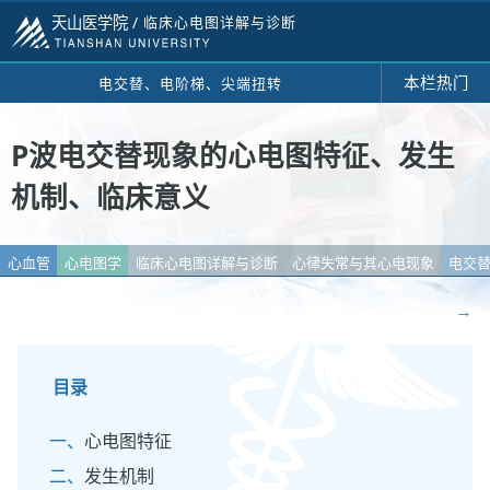
天山医学院 /
临床心电图详解与诊断
本栏热门
电交替、电阶梯、尖端扭转
P波电交替现象的心电图特征、发生
机制、临床意义
心血管
心电图学
临床心电图详解与诊断
心律失常与其心电现象
电交
→
目录
心电图特征
发生机制