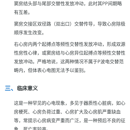
窦房结头部与尾部交替性发放冲动，此时其PP间期略
有互差。
窦房交接区双径路（双出口）交替传导，导致心房除极
顺序发生改变。
右心房内两个起搏点等频性交替性发放冲动，形成双源
性房性心律，或窦房结与心房异位起搏点等频性交替性
发放冲动。严格地说，这两种情况不属于P波电交替范
畴内，但体表心电图无法予以鉴别。
临床意义
这是一种罕见的心电现象，多见于器质性心脏病，如心
房梗死、心房负荷过重、心房扩大及心房肌严重缺血
等，常提示心房病变严重而广泛，是一种预后不良的征
象，死亡率较高。