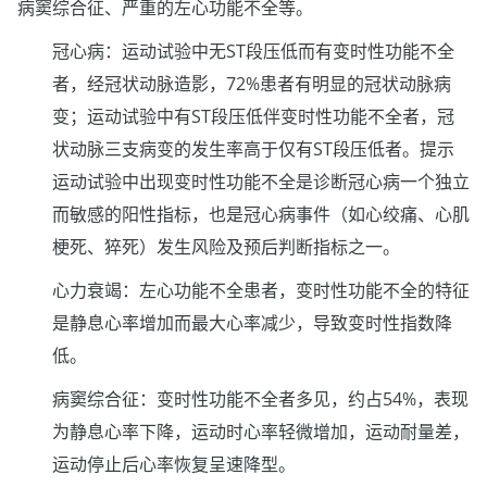
病窦综合征、严重的左心功能不全等。
冠心病：运动试验中无ST段压低而有变时性功能不全
者，经冠状动脉造影，72%患者有明显的冠状动脉病
变；运动试验中有ST段压低伴变时性功能不全者，冠
状动脉三支病变的发生率高于仅有ST段压低者。提示
运动试验中出现变时性功能不全是诊断冠心病一个独立
而敏感的阳性指标，也是冠心病事件（如心绞痛、心肌
梗死、猝死）发生风险及预后判断指标之一。
心力衰竭：左心功能不全患者，变时性功能不全的特征
是静息心率增加而最大心率减少，导致变时性指数降
低。
病窦综合征：变时性功能不全者多见，约占54%，表现
为静息心率下降，运动时心率轻微增加，运动耐量差，
运动停止后心率恢复呈速降型。