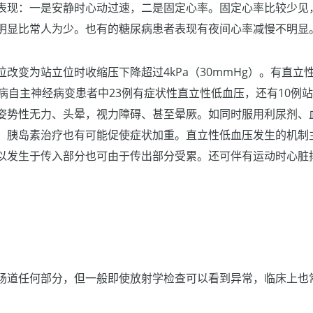
表现：一是安静时心动过速，二是固定心率。固定心率比较少见
明显比常人为少。也有的糖尿病患者表现有夜间心率减慢不明显
位改变为站立位时收缩压下降超过4kPa（30mmHg）。有直立
尿病自主神经病变患者中23例有症状性直立性低血压，还有10例
姿势性无力、头晕，视力障碍、甚至晕厥。如同时服用利尿剂、
。胰岛素治疗也有可能促使症状加重。直立性低血压发生的机制
以发生于传入部分也可由于传出部分受累。还可伴有运动时心脏
肠道任何部分，但一般即使放射学检查可以看到异常，临床上也