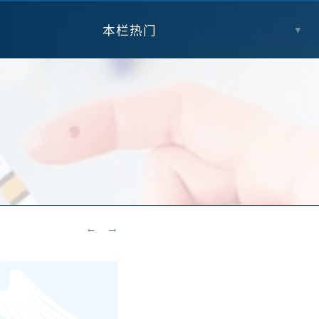
本栏热门
▼
←
→