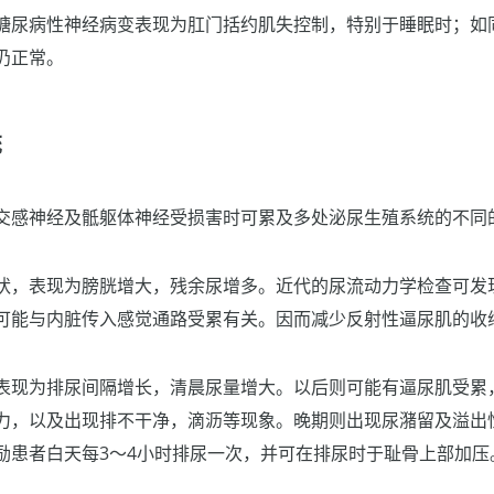
糖尿病性神经病变表现为肛门括约肌失控制，特别于睡眠时；如
仍正常。
统
交感神经及骶躯体神经受损害时可累及多处泌尿生殖系统的不同
状，表现为膀胱增大，残余尿增多。近代的尿流动力学检查可发
可能与内脏传入感觉通路受累有关。因而减少反射性逼尿肌的收
表现为排尿间隔增长，清晨尿量增大。以后则可能有逼尿肌受累
力，以及出现排不干净，滴沥等现象。晚期则出现尿潴留及溢出
励患者白天每3～4小时排尿一次，并可在排尿时于耻骨上部加压