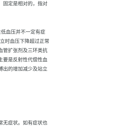
，固定是相对的，指对
。
性低血压并不一定有症
站立时血压下降超过正常
血管扩张剂及三环类抗
主要是反射性代偿性血
搏出的增加减少及站立
常无症状。如有症状也