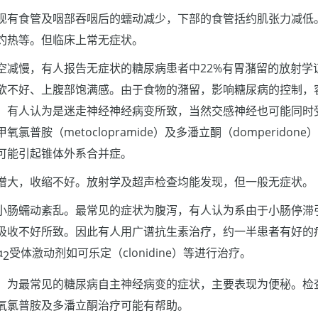
现有食管及咽部吞咽后的蠕动减少，下部的食管括约肌张力减低
灼热等。但临床上常无症状。
空减慢，有人报告无症状的糖尿病患者中22%有胃潴留的放射学
欲不好、上腹部饱满感。由于食物的潴留，影响糖尿病的控制，
。有人认为是迷走神经神经病变所致，当然交感神经也可能同时
氯普胺（metoclopramide）及多潘立酮（domperido
可能引起锥体外系合并症。
增大，收缩不好。放射学及超声检查均能发现，但一般无症状。
小肠蠕动紊乱。最常见的症状为腹泻，有人认为系由于小肠停滞
吸收不好所致。因此有人用广谱抗生素治疗，约一半患者有好的
α
受体激动剂如可乐定（clonidine）等进行治疗。
2
，为最常见的糖尿病自主神经病变的症状，主要表现为便秘。检
氧氯普胺及多潘立酮治疗可能有帮助。