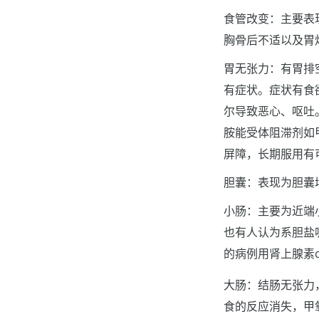
食管改变：主要表
胸骨后不适以及胃
胃无张力：有胃排
有症状。症状有食
尔导致恶心、呕吐
胺能受体阻滞剂如甲氧
屏障，长期服用有
胆囊：表现为胆囊
小肠：主要为近端
也有人认为系胆盐
的病例用肾上腺素
大肠：结肠无张力
食的反应消失，甲