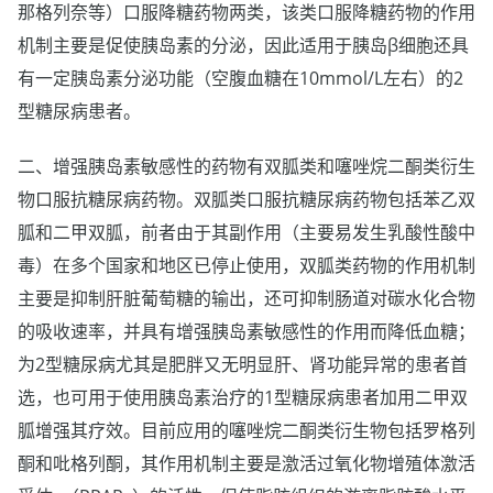
那格列奈等）口服降糖药物两类，该类口服降糖药物的作用
机制主要是促使胰岛素的分泌，因此适用于胰岛β细胞还具
有一定胰岛素分泌功能（空腹血糖在10mmol/L左右）的2
型糖尿病患者。
二、增强胰岛素敏感性的药物有双胍类和噻唑烷二酮类衍生
物口服抗糖尿病药物。双胍类口服抗糖尿病药物包括苯乙双
胍和二甲双胍，前者由于其副作用（主要易发生乳酸性酸中
毒）在多个国家和地区已停止使用，双胍类药物的作用机制
主要是抑制肝脏葡萄糖的输出，还可抑制肠道对碳水化合物
的吸收速率，并具有增强胰岛素敏感性的作用而降低血糖；
为2型糖尿病尤其是肥胖又无明显肝、肾功能异常的患者首
选，也可用于使用胰岛素治疗的1型糖尿病患者加用二甲双
胍增强其疗效。目前应用的噻唑烷二酮类衍生物包括罗格列
酮和吡格列酮，其作用机制主要是激活过氧化物增殖体激活