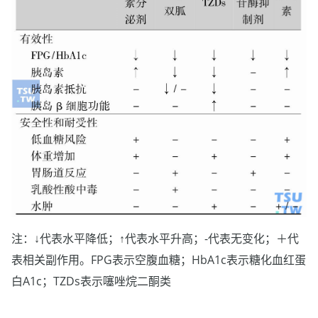
注：↓代表水平降低；↑代表水平升高；-代表无变化；＋代
表相关副作用。FPG表示空腹血糖；HbA1c表示糖化血红蛋
白A1c；TZDs表示噻唑烷二酮类