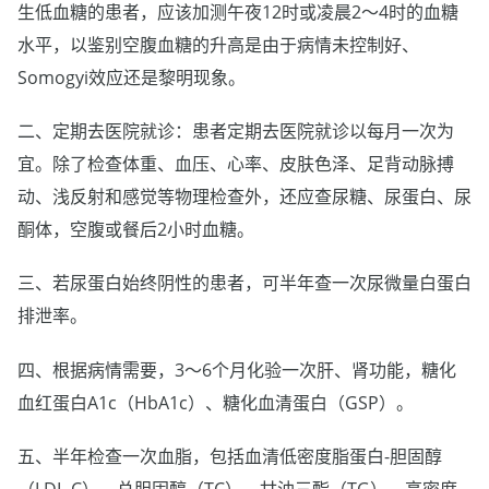
生低血糖的患者，应该加测午夜12时或凌晨2～4时的血糖
水平，以鉴别空腹血糖的升高是由于病情未控制好、
Somogyi效应还是黎明现象。
二、定期去医院就诊：患者定期去医院就诊以每月一次为
宜。除了检查体重、血压、心率、皮肤色泽、足背动脉搏
动、浅反射和感觉等物理检查外，还应查尿糖、尿蛋白、尿
酮体，空腹或餐后2小时血糖。
三、若尿蛋白始终阴性的患者，可半年查一次尿微量白蛋白
排泄率。
四、根据病情需要，3～6个月化验一次肝、肾功能，糖化
血红蛋白A1c（HbA1c）、糖化血清蛋白（GSP）。
五、半年检查一次血脂，包括血清低密度脂蛋白-胆固醇
（LDL-C）、总胆固醇（TC）、甘油三酯（TG）、高密度