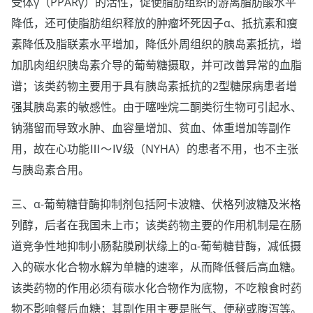
受体γ（PPARγ）的活性，促使脂肪组织的游离脂肪酸水平
降低，还可使脂肪组织释放的肿瘤坏死因子α、抵抗素和瘦
素降低及脂联素水平增加，降低外周组织的胰岛素抵抗，增
加肌肉组织胰岛素介导的葡萄糖摄取，并可改善异常的血脂
谱；该类药物主要用于具有胰岛素抵抗的2型糖尿病患者增
强其胰岛素的敏感性。由于噻唑烷二酮类衍生物可引起水、
钠潴留而导致水肿、血容量增加、贫血、体重增加等副作
用，故在心功能Ⅲ～Ⅳ级（NYHA）的患者不用，也不主张
与胰岛素合用。
三、α-葡萄糖苷酶抑制剂包括阿卡波糖、伏格列波糖及米格
列醇，后者在我国未上市；该类药物主要的作用机制是在肠
道竞争性地抑制小肠黏膜刷状缘上的α-葡萄糖苷酶，减低摄
入的碳水化合物水解为单糖的速率，从而降低餐后高血糖。
该类药物的作用必须有碳水化合物作为底物，不吃粮食时药
物不影响餐后血糖；其副作用主要是胀气、便秘或腹泻等。