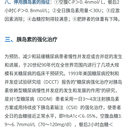
八、停用胰岛素的指征
：①空腹C-P＞0. 4nmol/ L，餐后2
小时C-P＞0. 8nmol/L；②全日胰岛素用量＜30U；③应激
因素消除；④血糖控制得较满意；⑤肥胖者的体重有下降。
胰岛素的强化治疗
为预防、减少和延缓糖尿病患者慢性并发症或合并症的发生
和进展，于20世纪90年代在全世界范围内进行了几项大规
模有关糖尿病的临床干预研究。1993年美国糖尿病控制和
并发症试验研究组（DCCT）报告的“糖尿病强化治疗对胰岛
素依赖型糖尿病慢性并发症的发生和发展的作用”的研究，
是对1型糖尿病（IDDM）患者采用一日3～4次注射胰岛素
方案或用持续皮下胰岛素输注（CSII）的强化治疗，使患者
全日的血糖接近正常水平，即HbA1c＜6. 05%，空腹血糖3.
9～6. 7mmol/L（70～120mg/dl），餐后2小时血糖＜