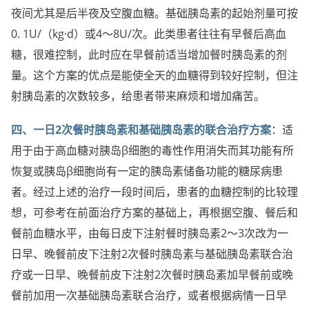
夜间尤其是后半夜及空腹血糖。基础胰岛素的起始剂量可按
0. 1U/（kg·d）或4～8U/次。此类患者往往有早餐后高血
糖，很难控制，此时应在早餐前适当增加餐时胰岛素的剂
量。这个方案的优点是能使全天的血糖得到较好控制，但注
射胰岛素的次数较多，给患者带来麻烦和增加痛苦。
四、一日2次餐时胰岛素和基础胰岛素的联合治疗方案
：适
用于由于高血糖对胰岛β细胞的毒性作用消失而其功能有所
恢复或胰岛β细胞尚有一定的胰岛素储备功能的糖尿病患
者。经过上述的治疗一段时间后，患者的血糖控制的比较理
想，可参考在前面治疗方案的基础上，再根据空腹、餐后和
餐前血糖水平，由每日皮下注射餐时胰岛素2～3次改为一
日早、晚餐前皮下注射2次餐时胰岛素与基础胰岛素联合治
疗或一日早、晚餐前皮下注射2次餐时胰岛素加早餐前或晚
餐前加用一次基础胰岛素联合治疗，或者根据病情一日早