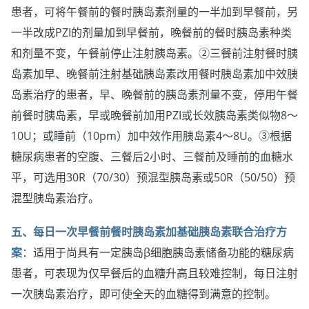
患者，可将午餐前的餐时胰岛素剂量的一半加到早餐前，另
一半改成PZI的剂量加到早餐前，晚餐前的餐时胰岛素种类
和剂量不变，午餐前停止注射胰岛素。②三餐前注射餐时胰
岛素加早、晚餐前注射基础胰岛素改用餐时胰岛素加中效胰
岛素治疗的患者，早、晚餐前的胰岛素剂量不变，停用午餐
前餐时胰岛素，早或晚餐前加用PZI或长效胰岛素类似物8～
10U；或睡前（10pm）加中效作用胰岛素4～8U。③根据
糖尿病患者的空腹、三餐后2小时、三餐前及睡前的血糖水
平，可选用30R（70/30）预混型胰岛素或50R（50/50）预
混型胰岛素治疗。
五、每日一次早餐前餐时胰岛素加基础胰岛素联合治疗方
案
：适用于尚具有一定胰岛β细胞胰岛素储备功能的糖尿病
患者，可表现为仅早餐后的血糖升高且较难控制，每日注射
一次胰岛素治疗，即可使全天的血糖得到满意的控制。