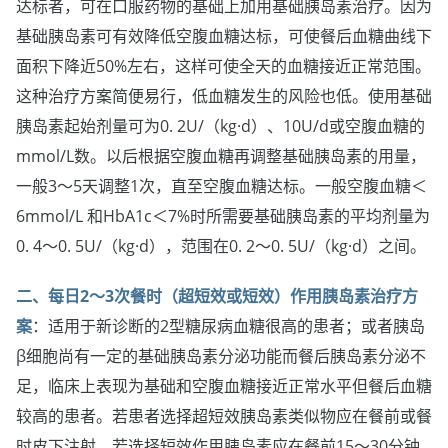
达标者，可在口服药物的基础上加用基础胰岛素治疗。因为
基础胰岛素可有效降低空腹血糖达标，可使餐后血糖曲线下
面积下降近50%左右，这样可使全天的血糖接近正常范围。
这种治疗方案简便易行，低血糖发生的风险也低。使用基础
胰岛素起始剂量可为0. 2U/（kg·d）、10U/d或空腹血糖的
mmol/L数。以后根据空腹血糖再调整基础胰岛素的用量，
一般3～5天调整1次，直至空腹血糖达标。一般空腹血糖＜
6mmol/L 和HbA1c＜7%时所需要基础胰岛素的平均剂量为
0. 4～0. 5U/（kg·d），范围在0. 2～0. 5U/（kg·d）之间。
二、每日2～3次餐时（超短效或短效）作用胰岛素治疗方
案
：适用于新诊断的2型糖尿病血糖很高的患者；或者胰岛
β细胞尚有一定的基础胰岛素分泌功能而餐后胰岛素分泌不
足，临床上表现为基础和空腹血糖接近正常水平但餐后血糖
较高的患者。若患者选择超短效胰岛素类似物应在餐前或餐
时皮下注射，若选择短效作用胰岛素应在餐前15～30分钟