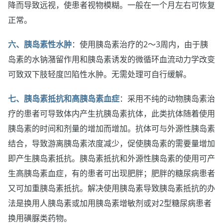
降而导致远视，使患者视物模糊。一般在一个月左右可恢复
正常。
六、胰岛素性水肿
：使用胰岛素治疗的2～3周内，由于胰
岛素的水钠潴留作用和胰岛素诱发的微循环血流动力学改变
可致双下肢轻度凹陷性水肿。无需处理可自行缓解。
七、胰岛素抵抗和高胰岛素血症
：采用不纯的动物胰岛素治
疗的患者可导致体内产生抗胰岛素抗体，此类抗体随着使用
胰岛素的时间和剂量的增加而增加。抗体可与外源性胰岛素
结合，导致游离胰岛素浓度减少，促使胰岛素的需要量增加
即产生胰岛素抵抗。胰岛素抵抗和外源性胰岛素的使用可产
生高胰岛素血症，有的患者可出现肥胖；肥胖的糖尿病患者
又可加重胰岛素抵抗。解决使用胰岛素导致胰岛素抵抗的办
法是换用人胰岛素或加用胰岛素增敏剂或对2型糖尿病患者
换用磺脲类药物。