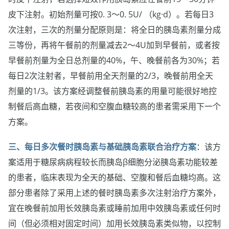
皮下注射。初始剂量可按0. 3～0. 5U/ （kg·d）。若每日3
次注射，三次的剂量分配原则是：将全日的胰岛素剂量分成
三等份，再将午餐前的剂量减去2～4U加到早餐前，或者按
早餐前剂量为全日总剂量的40%，午、晚餐前各为30%；若
每日2次注射者，早餐前用全天剂量的2/3，晚餐前用全天
剂量的1/3。该方案经调整餐前胰岛素的用量可能很好地控
制餐后高血糖，若夜间和空腹血糖较高的患者需采用下一个
方案。
三、每日多次餐时胰岛素与基础胰岛素联合治疗方案
：该方
案适用于糖尿病病程较长而胰岛β细胞分泌胰岛素功能较差
的患者，临床表现为全天的基础、空腹和餐后血糖均高。这
部分患者除了采用上述的餐时胰岛素多次注射治疗方案外，
宜在晚餐前加用长效胰岛素或睡前加用中效胰岛素或任何时
间（但必须相对固定时间）加用长效胰岛素类似物，以控制