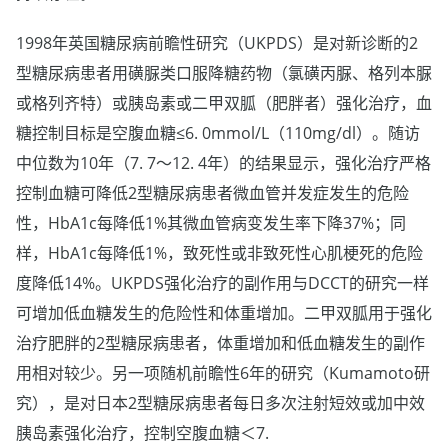
1998年英国糖尿病前瞻性研究（UKPDS）是对新诊断的2
型糖尿病患者用磺脲类口服降糖药物（氯磺丙脲、格列本脲
或格列齐特）或胰岛素或二甲双胍（肥胖者）强化治疗，血
糖控制目标是空腹血糖≤6. 0mmol/L（110mg/dl）。随访
中位数为10年（7. 7～12. 4年）的结果显示，强化治疗严格
控制血糖可降低2型糖尿病患者微血管并发症发生的危险
性，HbA1c每降低1%其微血管病变发生率下降37%；同
样，HbA1c每降低1%，致死性或非致死性心肌梗死的危险
度降低14%。UKPDS强化治疗的副作用与DCCT的研究一样
可增加低血糖发生的危险性和体重增加。二甲双胍用于强化
治疗肥胖的2型糖尿病患者，体重增加和低血糖发生的副作
用相对较少。另一项随机前瞻性6年的研究（Kumamoto研
究），是对日本2型糖尿病患者每日多次注射短效或加中效
胰岛素强化治疗，控制空腹血糖＜7.