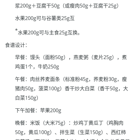
浆200g＋豆腐干50g（或瘦肉50g＋豆腐干25g）
水果200g可与谷薯类25g互
*
水果200g可与主食25g互换。
食谱设计：
早餐：馒头（面粉50g），燕麦粥（麦片25g），煮
鸡蛋1个，牛奶250g
午餐：肉丝荞麦面条（标准粉45g，荞麦粉30g，瘦
猪肉50g，菠菜100g）香干炒大白菜（香干50g，大
白菜150g）
下午加餐：苹果200g
晚餐：米饭（大米75g）：炒鸡丁黄瓜丁（鸡胸肉
50g，黄瓜100g）、拌生菜（生菜150g）、西红柿