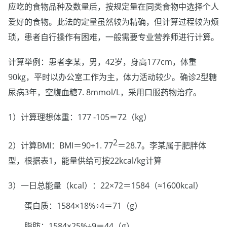
应吃的食物品种及数量后，按规定量在同类食物中选择个人
爱好的食物。此法的定量虽然较为精确，但计算过程较为烦
琐，患者自行操作有困难，一般需要专业营养师进行计算。
计算举例：患者李某，男，42岁，身高177cm，体重
90kg，平时以办公室工作为主，体力活动较少。确诊2型糖
尿病3年，空腹血糖7. 8mmol/L，采用口服药物治疗。
1）计算理想体重：177 -105＝72（kg）
2
2）计算BMI：BMI＝90÷1. 77
＝28.7。李某属于肥胖体
型，根据表1，能量供给可按22kcal/kg计算
3）一日总能量（kcal）：22×72＝1584（≈1600kcal）
蛋白质：1584×18%÷4＝71（g）
脂肪：1584×25%÷9＝44（g）