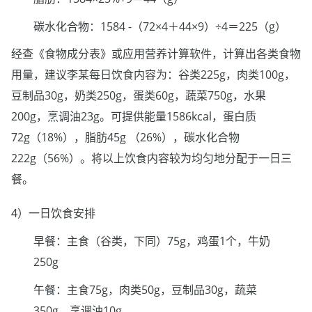
碳水化合物：1584 -（72×4＋44×9）÷4＝225（g）
经查《食物成分表》或应用营养计算软件，计算出各类食物
用量，建议李某每日饮食内容为：谷类225g，肉类100g，
豆制品30g，奶类250g，蛋类60g，蔬菜750g，水果
200g，烹调油23g。可提供能量1586kcal，蛋白质
72g（18%），脂肪45g （26%），碳水化合物
222g（56%）。将以上饮食内容较为均匀地分配于一日三
餐。
4）一日饮食安排
早餐：主食（谷类，下同）75g，鸡蛋1个，牛奶
250g
午餐：主食75g，肉类50g，豆制品30g，蔬菜
350g，烹调油10g