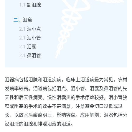
副泪腺
泪道
泪小点
泪小管
泪囊
鼻泪管
泪器病包括泪腺和泪道疾病，临床上泪道病最为常见，农村
发病率较高。泪道病包括泪点、泪小管、泪囊及鼻泪管的先
天性和后天性病变。慢性泪囊炎的手术疗效较好，泪小管狭
窄或阻塞的手术的效果不甚满意。注意避免切口过低或过
长，以致术后瘢痕明显，影响容貌。应用解剖：泪器包括分
泌泪液的泪腺和排泄泪液的泪道。