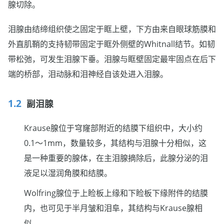
腺切除。
泪腺由结缔组织使之固定于眶上壁，下方由来自眼球筋膜和
外直肌鞘的支持韧带固定于眶外侧壁的Whitnall结节。如韧
带松弛，可发生泪腺下垂。泪腺与眶壁固定最牢固点在后下
端的桥部，泪动脉和泪神经自该处进入泪腺。
副泪腺
Krause腺位于穹窿部附近的结膜下组织中，大小约
0.1～1mm，数量较多，其结构与泪腺十分相似，这
是一种重要的腺体，在主泪腺摘除后，此腺分泌的泪
液足以湿润角膜和结膜。
Wolfring腺位于上睑板上缘和下睑板下缘附件的结膜
内，也可见于半月皱和泪阜，其结构与Krause腺相
似。