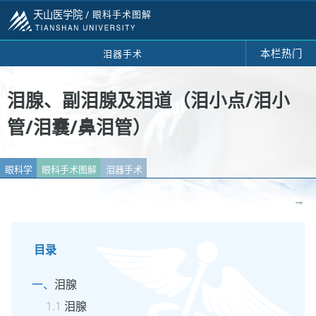
天山医学院 /
眼科手术图解
本栏热门
泪器手术
泪腺、副泪腺及泪道（泪小点/泪小
管/泪囊/鼻泪管）
眼科学
眼科手术图解
泪器手术
→
目录
泪腺
泪腺