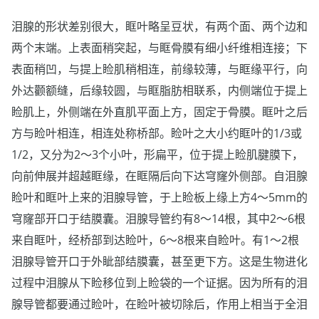
泪腺的形状差别很大，眶叶略呈豆状，有两个面、两个边和
两个末端。上表面稍突起，与眶骨膜有细小纤维相连接；下
表面稍凹，与提上睑肌稍相连，前缘较薄，与眶缘平行，向
外达颧额缝，后缘较圆，与眶脂肪相联系，内侧端位于提上
睑肌上，外侧端在外直肌平面上方，固定于骨膜。眶叶之后
方与睑叶相连，相连处称桥部。睑叶之大小约眶叶的1/3或
1/2，又分为2～3个小叶，形扁平，位于提上睑肌腱膜下，
向前伸展并超越眶缘，在眶隔后向下达穹窿外侧部。自泪腺
睑叶和眶叶上来的泪腺导管，于上睑板上缘上方4～5mm的
穹窿部开口于结膜囊。泪腺导管约有8～14根，其中2～6根
来自眶叶，经桥部到达睑叶，6～8根来自睑叶。有1～2根
泪腺导管开口于外眦部结膜囊，甚至更下方。这是生物进化
过程中泪腺从下睑移位到上睑袋的一个证据。因为所有的泪
腺导管都要通过睑叶，在睑叶被切除后，作用上相当于全泪