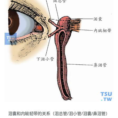
泪囊和内眦韧带的关系（泪总管/泪小管/泪囊/鼻泪管）