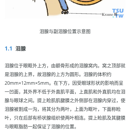
泪腺与副泪腺位置示意图
泪腺
泪腺位于眼眶外上方，由额骨形成的泪腺窝内。窝之顶部就
是泪腺的上界，故泪腺的上方为圆形。泪腺的体积约
20mm×12mm×5mm。在下方，因受眼球形状的影响而呈
一凹面，其外界不低于外直肌平面，上直肌和外直肌均在泪
腺与眼球之间。提上睑肌肌腱膜之外侧部在泪腺内穿过，使
泪腺被割成一沟，将其分为两叶，上面为眶叶，下面称睑
叶，只在后部有桥状腺组织使两叶相连。提上睑肌及其腱膜
与眼眶脂肪一起保证了泪腺的位置。