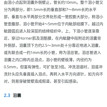
由泪小点起到泪囊外侧壁止，管长约10mm。整个泪小管又
分为两部分，即1.5mm长的垂直部和7～8mm长的水平
部，垂直与水平两部分交界处形成一管腔膨大部分，称泪小
管壶腹部，泪小管开始4～5mm位于内眦部结膜下，越过内
眦圆弧后进入较深层的结缔组织中，上、下泪小管逐渐靠
近，穿过Horner肌及泪筋膜，在内眦腱中段附近的泪囊背
外侧部，泪囊顶下方约2.5～3mm处十分靠近地进入泪囊，
或先联合成一约1mm长的小管，称为泪总管。泪总管进入
泪囊之内口称内总泪点，泪小管的壁极薄，内径约为
0.5mm，但富有弹性，可扩张至3倍。冲洗泪道时，泪道冲
洗针头应先垂直插入泪点，再转入水平方向进针，如方向不
对，则易穿破管壁造成假道，甚至引起感染。
泪囊