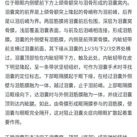
位于眼眶内侧壁前下方上颌骨额突与泪骨形成的泪囊窝内。
泪囊窝的前界是上颌骨额突上隆起的骨嵴称为泪前嵴，后界
是以泪后嵴为界。两层筋膜将泪囊前后包围，深层为泪囊窝
骨膜，浅层覆盖泪囊表面，与前及后泪嵴相连接，形成泪筋
膜。泪囊的外侧壁有泪筋膜，内侧是前筛窦骨膜。内眦韧带
前支横过泪囊前面，其下缘从泪囊的上l/3与下2/3交界处横
过，泪囊顶部恰在内眦韧带下方，触及此处，内眦韧带在皮
下明显隆起，呈一条带状坚韧组织，可作为泪囊手术时寻找
泪囊的定位标志。下部眶隔膜起于眶下缘，在经过泪囊外侧
壁与泪筋膜融为一体，越过泪囊，止于泪前嵴。上部眶隔膜
沿眶缘向下，达泪囊时与外侧泪筋膜融为一体，并绕过泪囊
顶到达内眦腱。如此，由骨膜形成眶隔膜参与的泪筋膜，使
泪囊与眼眶完全隔开，这对阻止泪囊炎症向眼眶扩散起着重
要作用。