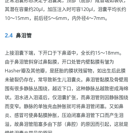
正常泪囊形态决定于泪囊窝，顶部（底部）成盲端如袋状，
其潜在容量约20μl，加压注入时可容120μl，泪囊平均长约
10～15mm，前后径5～6mm，内外径4～7mm。
鼻泪管
上接泪囊下端，下开口于下鼻道中，全长约15～18mm。
由于鼻泪管斜穿过鼻黏膜，开口处管内壁黏膜有皱为
Hasher瓣及其他瓣，是胚胎的膜状残留物，如出生后此膜
未破裂仍存在，常导致新生儿泪囊炎。鼻泪管黏膜及骨壁周
围有很多静脉丛围绕，越近下口，这种静脉丛越致密成海绵
状。泪水进入泪道后，仅泪囊扩张，而鼻泪管则因静脉围绕
而变窄。静脉的单独充血肿胀就可将鼻泪管闭塞。又如鼻
炎、感冒可使鼻黏膜肿胀，压迫闭塞鼻泪管下口而产生泪
溢，故鼻泪管阻塞多由下部（鼻腔）的原因而引起，这就是