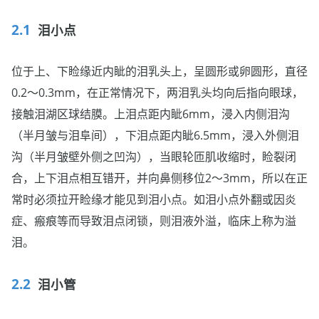
泪小点
位于上、下睑缘近内眦的泪乳头上，呈圆形或卵圆形，直径
0.2～0.3mm，在正常情况下，两泪乳头均向后指向眼球，
接触泪湖区球结膜。上泪点距内眦6mm，浸入内侧泪沟
（半月皱与泪阜间），下泪点距内眦6.5mm，浸入外侧泪
沟（半月皱壁外侧之凹沟），当眼轮匝肌收缩时，睑裂闭
合，上下泪点相互错开，并向鼻侧移位2～3mm，所以在正
常时必须拉开睑缘才能见到泪小点。如泪小点外翻或因炎
症、瘢痕等而导致泪点闭锁，则泪液外溢，临床上称为溢
泪。
泪小管