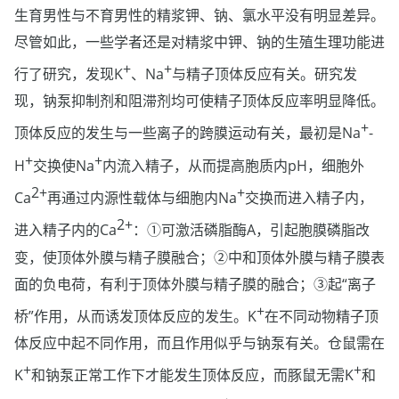
生育男性与不育男性的精浆钾、钠、氯水平没有明显差异。
尽管如此，一些学者还是对精浆中钾、钠的生殖生理功能进
+
+
行了研究，发现K
、Na
与精子顶体反应有关。研究发
现，钠泵抑制剂和阻滞剂均可使精子顶体反应率明显降低。
+
顶体反应的发生与一些离子的跨膜运动有关，最初是Na
-
+
+
H
交换使Na
内流入精子，从而提高胞质内pH，细胞外
2+
+
Ca
再通过内源性载体与细胞内Na
交换而进入精子内，
2+
进入精子内的Ca
：①可激活磷脂酶A，引起胞膜磷脂改
变，使顶体外膜与精子膜融合；②中和顶体外膜与精子膜表
面的负电荷，有利于顶体外膜与精子膜的融合；③起“离子
+
桥”作用，从而诱发顶体反应的发生。K
在不同动物精子顶
体反应中起不同作用，而且作用似乎与钠泵有关。仓鼠需在
+
+
K
和钠泵正常工作下才能发生顶体反应，而豚鼠无需K
和