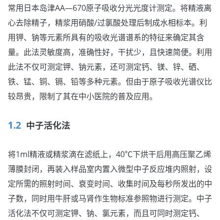
常用日本岛津AA—670原子吸收分光光度计测定。将精液离
心去除精子，精浆用硝酸/过氯酸处理后制成水相标本。利
用钾、钠等元素所具有的吸收光谱谱系的特征来确定其含
量。此法灵敏度高，准确性好，干扰少，且快速简便。利用
此法不仅可测定钾、钠元素，还可测定钙、镁、锌、硒、
铁、锰、铜、镉、铅等多种元素。但由于原子吸收光谱仪比
较昂贵，限制了其在中小医院的普及应用。
中子活化法
将1ml精液或精浆滴在滤纸上，40℃下烘干后用高压聚乙烯
薄膜封闭，再装入样品室内置入微型中子反应堆内照射，设
定所需的照射时间、衰变时间、收集时间及每秒所发出的中
子数，同时用牛肝或马肾作生物标准参照物进行测定。中子
活化法不仅可测定钾、钠、氯元素，而且可同时测定钙、