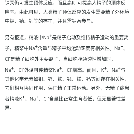
+
钠泵仍可发生顶体反应，而且高K
可提高人精子的顶体反
应率。由此可见，人类精子顶体反应的发生需要精子外环境
中钾、钠、钙等的存在，并且需钠泵参与。
+
另有报道，精液中Na
是精子启动及维持精子运动的重要离
+
+
子，精浆中Na
含量与精子平均运动速度有相关性。Na
、
-
Cl
是精子细胞外主要离子，当细胞膜通透性增加时，
+
-
+
-
+
+
Na
、Cl
外溢可使精浆Na
、Cl
增高。而且，K
、Na
与
其他化学元素如铜、锌、铁、锰、镁、钙等间存在相关性，
它们相互协同作用，保证精子正常运动。另外，无精子症患
+
+
-
者精液K
、Na
、Cl
含量比正常生育者低，但无显著性差
异。