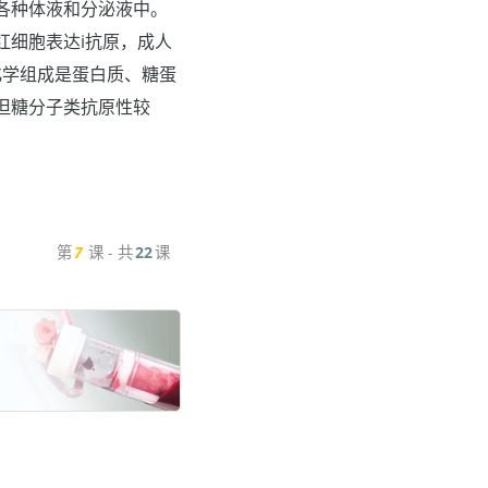
各种体液和分泌液中。
红细胞表达i抗原，成人
原化学组成是蛋白质、糖蛋
但糖分子类抗原性较
第
7
课 - 共
22
课