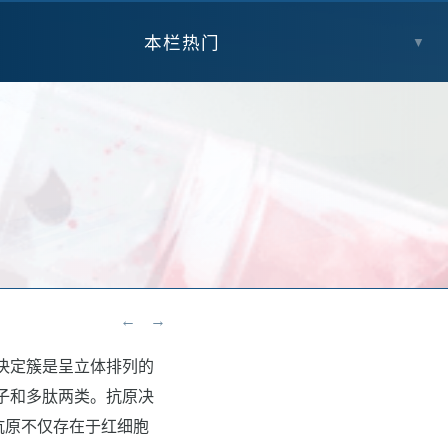
本栏热门
▼
←
→
决定簇是呈立体排列的
子和多肽两类。抗原决
些抗原不仅存在于红细胞